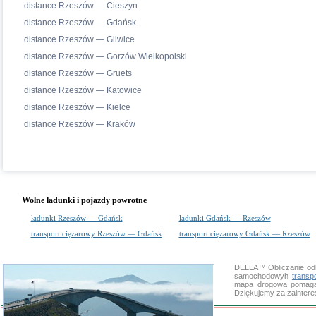
distance Rzeszów — Cieszyn
distance Rzeszów — Gdańsk
distance Rzeszów — Gliwice
distance Rzeszów — Gorzów Wielkopolski
distance Rzeszów — Gruets
distance Rzeszów — Katowice
distance Rzeszów — Kielce
distance Rzeszów — Kraków
Wolne ładunki i pojazdy powrotne
ładunki Rzeszów — Gdańsk
ładunki Gdańsk — Rzeszów
transport ciężarowy Rzeszów — Gdańsk
transport ciężarowy Gdańsk — Rzeszów
DELLA™
Obliczanie od
samochodowyh
transp
mapa drogowa
pomaga 
Dziękujemy za zainter