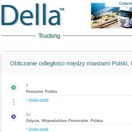
Czwart
Obliczanie odległości między miastami Polski, E
Z
A
+
Dodaj punkt
Do
B
+
Dodaj punkt