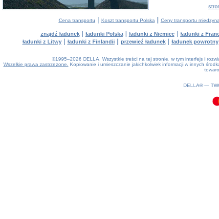
stro
|
|
Cena transportu
Koszt transportu Polska
Ceny transportu między
|
|
|
znajdź ładunek
ładunki Polska
ładunki z Niemiec
ładunki z Franc
|
|
|
ładunki z Litwy
ładunki z Finlandii
przewieź ładunek
ładunek powrotny
©1995–2026 DELLA. Wszystkie treści na tej stronie, w tym interfejs i roz
Wszelkie prawa zastrzeżone.
Kopiowanie i umieszczanie jakichkolwiek informacji w innych śro
towaro
0.08(aws3)
060826-23:44:44
DELLA® —
TW