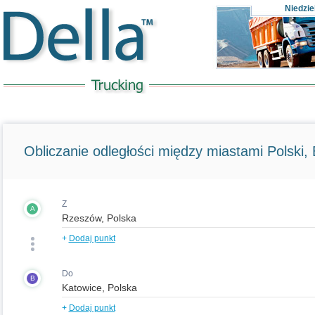
Niedzie
Obliczanie odległości między miastami Polski, E
Z
A
+
Dodaj punkt
Do
B
+
Dodaj punkt