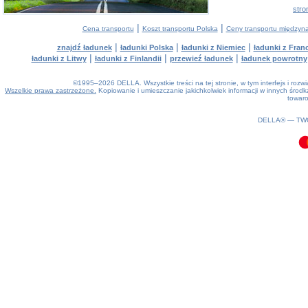
stro
|
|
Cena transportu
Koszt transportu Polska
Ceny transportu między
|
|
|
znajdź ładunek
ładunki Polska
ładunki z Niemiec
ładunki z Franc
|
|
|
ładunki z Litwy
ładunki z Finlandii
przewieź ładunek
ładunek powrotny
©1995–2026 DELLA. Wszystkie treści na tej stronie, w tym interfejs i roz
Wszelkie prawa zastrzeżone.
Kopiowanie i umieszczanie jakichkolwiek informacji w innych śro
towaro
0.11(aws2)
090826-10:26:07
DELLA® —
TW