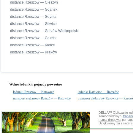
distance Rzeszów — Cieszyn
distance Rzeszów — Gdańsk
distance Rzeszów — Gdynia
distance Rzeszów — Gliwice
distance Rzeszów — Gorzów Wielkopolski
distance Rzeszów — Gruets
distance Rzeszów — Kielce
distance Rzeszów — Kraków
Wolne ładunki i pojazdy powrotne
ładunki Rzeszów — Katowice
ładunki Katowice — Rzeszów
transport ciężarowy Rzeszów — Katowice
transport ciężarowy Katowice — Rzesz
DELLA™
Obliczanie od
samochodowyh
transp
mapa drogowa
pomaga 
Dziękujemy za zainter