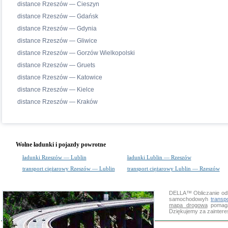
distance Rzeszów — Cieszyn
distance Rzeszów — Gdańsk
distance Rzeszów — Gdynia
distance Rzeszów — Gliwice
distance Rzeszów — Gorzów Wielkopolski
distance Rzeszów — Gruets
distance Rzeszów — Katowice
distance Rzeszów — Kielce
distance Rzeszów — Kraków
Wolne ładunki i pojazdy powrotne
ładunki Rzeszów — Lublin
ładunki Lublin — Rzeszów
transport ciężarowy Rzeszów — Lublin
transport ciężarowy Lublin — Rzeszów
DELLA™
Obliczanie od
samochodowyh
transp
mapa drogowa
pomaga 
Dziękujemy za zainter