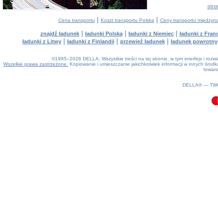
stro
|
|
Cena transportu
Koszt transportu Polska
Ceny transportu między
|
|
|
znajdź ładunek
ładunki Polska
ładunki z Niemiec
ładunki z Franc
|
|
|
ładunki z Litwy
ładunki z Finlandii
przewieź ładunek
ładunek powrotny
©1995–2026 DELLA. Wszystkie treści na tej stronie, w tym interfejs i roz
Wszelkie prawa zastrzeżone.
Kopiowanie i umieszczanie jakichkolwiek informacji w innych śro
towaro
0.09(aws3)
090826-12:02:09
DELLA® —
TW