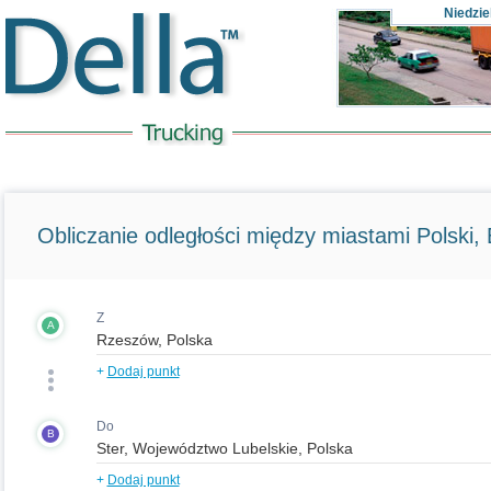
Niedzie
Obliczanie odległości między miastami Polski, E
Z
A
+
Dodaj punkt
Do
B
+
Dodaj punkt