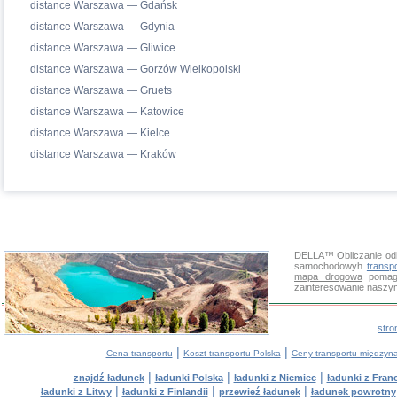
distance Warszawa — Gdańsk
distance Warszawa — Gdynia
distance Warszawa — Gliwice
distance Warszawa — Gorzów Wielkopolski
distance Warszawa — Gruets
distance Warszawa — Katowice
distance Warszawa — Kielce
distance Warszawa — Kraków
DELLA™
Obliczanie od
samochodowyh
transp
mapa drogowa
pomaga
zainteresowanie naszy
stro
|
|
Cena transportu
Koszt transportu Polska
Ceny transportu między
|
|
|
znajdź ładunek
ładunki Polska
ładunki z Niemiec
ładunki z Franc
|
|
|
ładunki z Litwy
ładunki z Finlandii
przewieź ładunek
ładunek powrotny