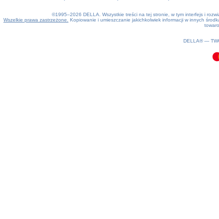
©1995–2026 DELLA. Wszystkie treści na tej stronie, w tym interfejs i roz
Wszelkie prawa zastrzeżone.
Kopiowanie i umieszczanie jakichkolwiek informacji w innych śro
towaro
0.07(aws3)
060826-13:54:47
DELLA® —
TW