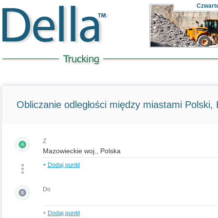
Czwart
Obliczanie odległości między miastami Polski, E
Z
A
+
Dodaj punkt
Do
B
+
Dodaj punkt