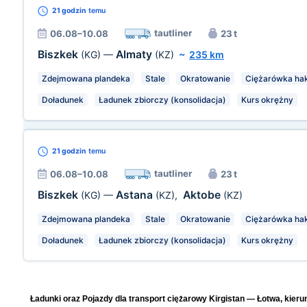
21 godzin
temu
tautliner
06.08–10.08
23 t
Biszkek
Almaty
(KG)
—
(KZ)
~
235 km
Zdejmowana plandeka
Stale
Okratowanie
Ciężarówka ha
Doładunek
Ładunek zbiorczy (konsolidacja)
Kurs okrężny
21 godzin
temu
tautliner
06.08–10.08
23 t
Biszkek
Astana
Aktobe
(KG)
—
(KZ)
,
(KZ)
Zdejmowana plandeka
Stale
Okratowanie
Ciężarówka ha
Doładunek
Ładunek zbiorczy (konsolidacja)
Kurs okrężny
Ładunki oraz Pojazdy dla transport ciężarowy Kirgistan — Łotwa, kieru