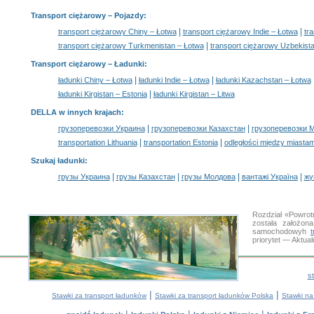
Transport ciężarowy
– Pojazdy:
|
|
transport ciężarowy Chiny – Łotwa
transport ciężarowy Indie – Łotwa
tr
|
transport ciężarowy Turkmenistan – Łotwa
transport ciężarowy Uzbekist
Transport ciężarowy –
Ładunki
:
|
|
ładunki Chiny – Łotwa
ładunki Indie – Łotwa
ładunki Kazachstan – Łotwa
|
ładunki Kirgistan – Estonia
ładunki Kirgistan – Litwa
DELLA w innych krajach
:
|
|
грузоперевозки Украина
грузоперевозки Казахстан
грузоперевозки 
|
|
transportation Lithuania
transportation Estonia
odległości między miastam
Szukaj ładunki
:
|
|
|
|
грузы Украина
грузы Казахстан
грузы Молдова
вантажі Україна
жү
Rozdział «Powrot
została założon
samochodowyh
priorytet — Aktua
s
|
|
Stawki za transport ładunków
Stawki za transport ładunków Polska
Stawki na