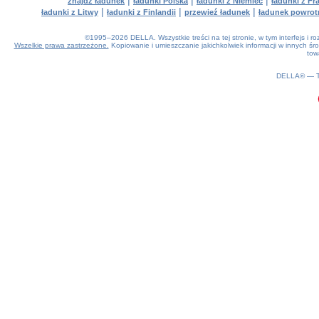
|
|
|
znajdź ładunek
ładunki Polska
ładunki z Niemiec
ładunki z Fra
|
|
|
ładunki z Litwy
ładunki z Finlandii
przewieź ładunek
ładunek powrot
©1995–2026 DELLA. Wszystkie treści na tej stronie, w tym interfejs i 
Wszelkie prawa zastrzeżone.
Kopiowanie i umieszczanie jakichkolwiek informacji w innych 
tow
0.18(aws3)
060826-11:19:15
DELLA® —