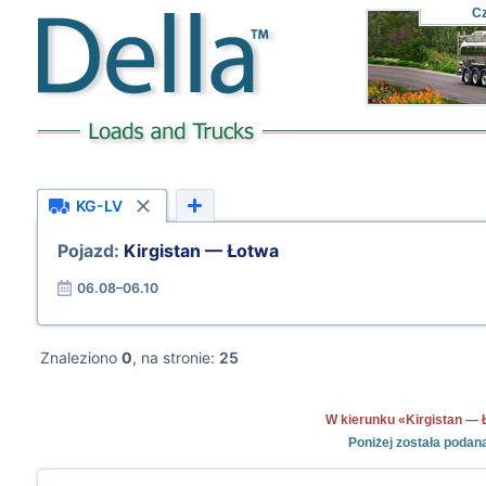
C
KG-LV
Pojazd:
Kirgistan — Łotwa
06.08–06.10
Znaleziono
0
, na stronie:
25
W kierunku «Kirgistan — Ł
Poniżej została podan