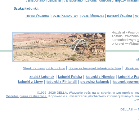
|
|
transportation Lithuania
transportation Estonia
odległości między miastam
Szukaj ładunki
:
|
|
|
|
грузы Украина
грузы Казахстан
грузы Молдова
вантажі Україна
жү
Rozdział «Powrot
została założon
samochodowyh
priorytet — Aktua
s
|
|
Stawki za transport ładunków
Stawki za transport ładunków Polska
Stawki na
|
|
|
znajdź ładunek
ładunki Polska
ładunki z Niemiec
ładunki z Fra
|
|
|
ładunki z Litwy
ładunki z Finlandii
przewieź ładunek
ładunek powrot
©1995–2026 DELLA. Wszystkie treści na tej stronie, w tym interfejs i 
Wszelkie prawa zastrzeżone.
Kopiowanie i umieszczanie jakichkolwiek informacji w innych 
tow
0.15(aws2)
080826-17:23:00
DELLA® —