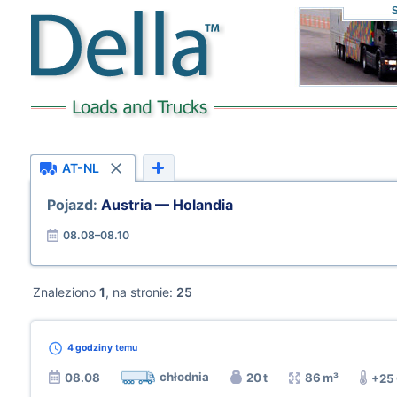
AT-NL
Pojazd:
Austria — Holandia
08.08–08.10
Znaleziono
1
, na stronie:
25
4 godziny
temu
chłodnia
08.08
20 t
86 m³
+25