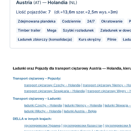
Austria
Holandia
(AT)
—
(NL)
Llość pojazdów:
7
(dł.=
13,6m
szer.=
2,5m
wys.=
3m
)
Zdejmowana plandeka
Codziennie
24/7
Okratowanie
P
Timber trailer
Mega
Szybki rozładunek
Załadunek w dowo
Ładunek zbiorczy (konsolidacja)
Kurs okrężny
Pilnie
Ładu
Ładunki oraz Pojazdy dla transport ciężarowy Austria — Holandia, kier
Transport ciężarowy
– Pojazdy:
|
transport ciężarowy Czechy – Holandia
transport ciężarowy Niemcy – Ho
|
transport ciężarowy Szwajcaria – Holandia
transport ciężarowy Węgry – 
Transport ciężarowy –
Ładunki
:
|
|
ładunki Czechy – Holandia
ładunki Niemcy – Holandia
ładunki Słowacja –
|
ładunki Włochy – Holandia
ładunki Austria – Belgia
DELLA w innych krajach
:
|
|
грузоперевозки Украина
грузоперевозки Казахстан
грузоперевозки 