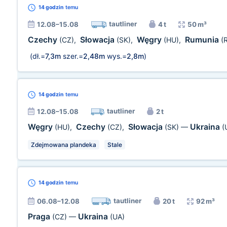
14 godzin
temu
tautliner
12.08–15.08
4 t
50 m³
Czechy
Słowacja
Węgry
Rumunia
(CZ)
,
(SK)
,
(HU)
,
(
(dł.=
7,3m
szer.=
2,48m
wys.=
2,8m
)
14 godzin
temu
tautliner
12.08–15.08
2 t
Węgry
Czechy
Słowacja
Ukraina
(HU)
,
(CZ)
,
(SK)
—
(
Zdejmowana plandeka
Stale
14 godzin
temu
tautliner
06.08–12.08
20 t
92 m³
Praga
Ukraina
(CZ)
—
(UA)