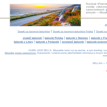
Rozdział «Powrot
została założon
samochodowyh
priorytet — Aktua
s
|
|
Stawki za transport ładunków
Stawki za transport ładunków Polska
Stawki na
|
|
|
znajdź ładunek
ładunki Polska
ładunki z Niemiec
ładunki z Fra
|
|
|
ładunki z Litwy
ładunki z Finlandii
przewieź ładunek
ładunek powrot
©1995–2026 DELLA. Wszystkie treści na tej stronie, w tym interfejs i 
Wszelkie prawa zastrzeżone.
Kopiowanie i umieszczanie jakichkolwiek informacji w innych 
tow
0.17(aws4)
060826-06:33:09
DELLA® —