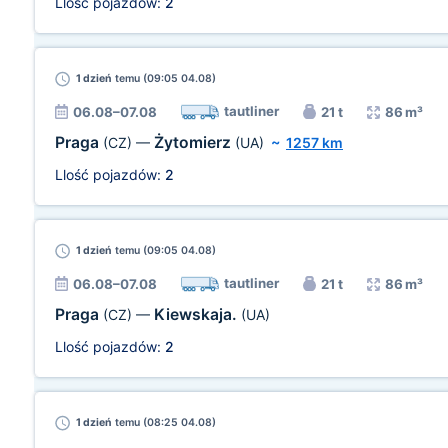
Llość pojazdów:
2
1 dzień
temu (09:05 04.08)
tautliner
06.08–07.08
21 t
86 m³
Praga
Żytomierz
(CZ)
—
(UA)
~
1257 km
Llość pojazdów:
2
1 dzień
temu (09:05 04.08)
tautliner
06.08–07.08
21 t
86 m³
Praga
Kiewskaja.
(CZ)
—
(UA)
Llość pojazdów:
2
1 dzień
temu (08:25 04.08)