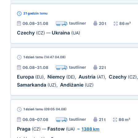
21 godzin
temu
tautliner
06.08–31.08
20 t
86 m³
Czechy
Ukraina
(CZ)
—
(UA)
1 dzień
temu (14:47 04.08)
tautliner
06.08–31.08
22 t
Europa
Niemcy
Austria
Czechy
(EU)
,
(DE)
,
(AT)
,
(CZ)
Samarkanda
Andiżanie
(UZ)
,
(UZ)
1 dzień
temu (09:05 04.08)
tautliner
06.08–07.08
21 t
86 m³
Praga
Fastow
(CZ)
—
(UA)
~
1388 km