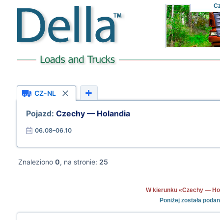
C
CZ-NL
Pojazd:
Czechy — Holandia
06.08–06.10
Znaleziono
0
, na stronie:
25
W kierunku «Czechy — Holan
Poniżej została poda