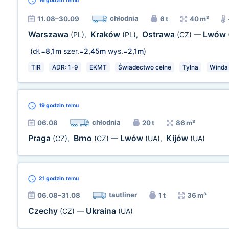
16 godzin
temu
chłodnia
11.08–30.09
6 t
40 m³
Warszawa
Kraków
Ostrawa
Lwów
(PL)
,
(PL)
,
(CZ)
—
(dł.=
8,1m
szer.=
2,45m
wys.=
2,1m
)
TIR
ADR: 1-9
EKMT
Świadectwo celne
Tylna
Winda
19 godzin
temu
chłodnia
06.08
20 t
86 m³
Praga
Brno
Lwów
Kijów
(CZ)
,
(CZ)
—
(UA)
,
(UA)
21 godzin
temu
tautliner
06.08–31.08
1 t
36 m³
Czechy
Ukraina
(CZ)
—
(UA)