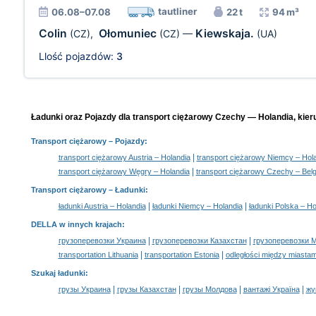
tautliner
06.08–07.08
22 t
94 m³
Colin
Ołomuniec
Kiewskaja.
(CZ)
,
(CZ)
—
(UA)
Llość pojazdów:
3
Ładunki oraz Pojazdy dla transport ciężarowy Czechy — Holandia, kier
Transport ciężarowy
– Pojazdy:
|
transport ciężarowy Austria – Holandia
transport ciężarowy Niemcy – Hol
|
transport ciężarowy Węgry – Holandia
transport ciężarowy Czechy – Belg
Transport ciężarowy –
Ładunki
:
|
|
ładunki Austria – Holandia
ładunki Niemcy – Holandia
ładunki Polska – Ho
DELLA w innych krajach
:
|
|
грузоперевозки Украина
грузоперевозки Казахстан
грузоперевозки 
|
|
transportation Lithuania
transportation Estonia
odległości między miastam
Szukaj ładunki
:
|
|
|
|
грузы Украина
грузы Казахстан
грузы Молдова
вантажі Україна
жү