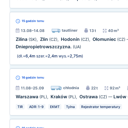
15 godzin
temu
tautliner
13.08–14.08
13 t
40 m³
Zilina
Zlin
Hodonín
Ołomuniec
(SK)
,
(CZ)
,
(CZ)
,
(CZ)
Dniepropietrowszczyzna.
(UA)
(dł.=
6,4m
szer.=
2,4m
wys.=
2,75m
)
16 godzin
temu
chłodnia
11.08–25.09
22 t
92 m³
Warszawa
Kraków
Ostrawa
Lwów
(PL)
,
(PL)
,
(CZ)
—
TIR
ADR: 1-9
EKMT
Tylna
Rejestrator temperatury