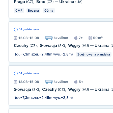
Praga
Brno
Ukraina
(CZ)
,
(CZ)
—
(UA)
CMR
Boczna
Górna
14 godzin
temu
tautliner
12.08–15.08
7 t
50 m³
Czechy
Słowacja
Węgry
Ukraina
(CZ)
,
(SK)
,
(HU)
—
(
(dł.=
7,3m
szer.=
2,48m
wys.=
2,8m
)
Zdejmowana plandeka
14 godzin
temu
tautliner
12.08–15.08
5 t
Słowacja
Czechy
Węgry
Ukraina
(SK)
,
(CZ)
,
(HU)
—
(
(dł.=
7,3m
szer.=
2,45m
wys.=
2,8m
)