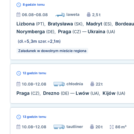
8 godzin
temu
laweta
06.08–08.08
2,5 t
Lizbona
Bratysława
Madryt
Bordea
(PT)
,
(SK)
,
(ES)
,
Norymberga
Praga
Ukraina
(DE)
,
(CZ)
—
(UA)
(dł.=
5,3m
szer.=
2,1m
)
Załadunek w dowolnym mieście regiona
12 godzin
temu
chłodnia
10.08–12.08
22 t
Praga
Drezno
Lwów
Kijów
(CZ)
,
(DE)
—
(UA)
,
(UA)
13 godzin
temu
tautliner
10.08–12.08
20 t
86 m³