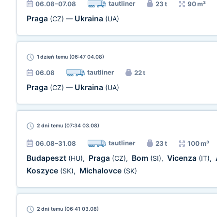
tautliner
06.08–07.08
23 t
90 m³
Praga
Ukraina
(CZ)
—
(UA)
1 dzień
temu (06:47 04.08)
tautliner
06.08
22 t
Praga
Ukraina
(CZ)
—
(UA)
2 dni
temu (07:34 03.08)
tautliner
06.08–31.08
23 t
100 m³
Budapeszt
Praga
Bom
Vicenza
(HU)
,
(CZ)
,
(SI)
,
(IT)
,
Koszyce
Michalovce
(SK)
,
(SK)
2 dni
temu (06:41 03.08)