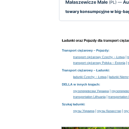
Małaszewicze Małe
Au
(PL)
—
towary konsumpcyjne w big-ba
Ładunki oraz Pojazdy dla transport cięż
Transport ciężarowy
– Pojazdy:
|
transport ciężarowy Czechy – Łotwa
t
|
transport ciężarowy Polska – Estonia
Transport ciężarowy –
Ładunki
:
|
ładunki Czechy – Łotwa
ładunki Niemc
DELLA w innych krajach
:
|
грузоперевозки Украина
грузоперев
|
transportation Lithuania
transportation
Szukaj ładunki
:
|
|
грузы Украина
грузы Казахстан
гру