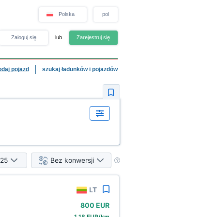
Polska
pol
Zaloguj się
lub
Zarejestruj się
odaj pojazd
szukaj ładunków i pojazdów
25
Bez konwersji
LT
800 EUR
1,18 EUR/km