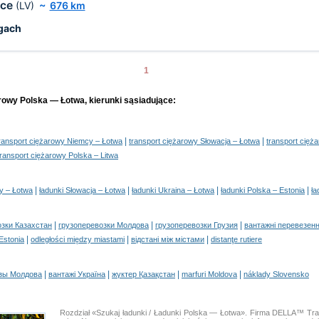
ce
(LV)
~
676 km
gach
1
arowy Polska — Łotwa, kierunki sąsiadujące:
|
|
ransport ciężarowy Niemcy – Łotwa
transport ciężarowy Słowacja – Łotwa
transport cięż
transport ciężarowy Polska – Litwa
|
|
|
|
y – Łotwa
ładunki Słowacja – Łotwa
ładunki Ukraina – Łotwa
ładunki Polska – Estonia
ła
|
|
|
озки Казахстан
грузоперевозки Молдова
грузоперевозки Грузия
вантажні перевезенн
|
|
|
 Estonia
odległości między miastami
відстані між містами
distanţe rutiere
|
|
|
|
зы Молдова
вантажі Україна
жүктер Қазақстан
marfuri Moldova
náklady Slovensko
Rozdział «Szukaj ładunki / Ładunki Polska — Łotwa». Firma DELLA™ Tra