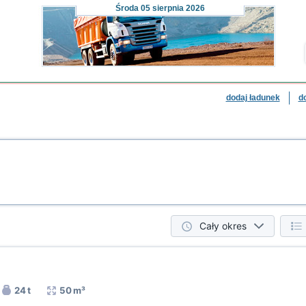
Środa
05 sierpnia 2026
dodaj ładunek
d
Cały okres
24 t
50 m³