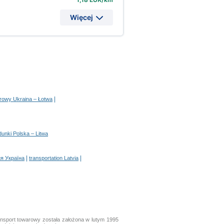
Więcej
|
arowy Ukraina – Łotwa
dunki Polska – Litwa
|
|
я Україна
transportation Latvia
nsport towarowy została założona w lutym 1995