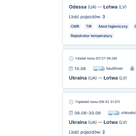
Odessa
Łotwa
(UA)
—
(LV)
Llość pojazdów:
3
CMR
TIR
Atest higieniczny
S
Rejestrator temperatury
1 dzień
temu (07:27 06.08)
tautliner
10.08
Ukraina
Łotwa
(UA)
—
(LV)
1 tydzień
temu (08:32 31.07)
chłodni
08.08–30.09
Ukraina
Łotwa
(UA)
—
(LV)
Llość pojazdów:
2