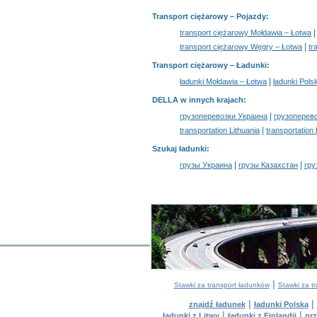
Transport ciężarowy
– Pojazdy:
transport ciężarowy Mołdawia – Łotwa
|
transport ciężarowy Węgry – Łotwa
tr
Transport ciężarowy –
Ładunki
:
|
ładunki Mołdawia – Łotwa
ładunki Pols
DELLA w innych krajach
:
|
грузоперевозки Украина
грузоперев
|
transportation Lithuania
transportation
Szukaj ładunki
:
|
|
грузы Украина
грузы Казахстан
гру
|
Stawki za transport ładunków
Stawki za t
|
|
znajdź ładunek
ładunki Polska
|
|
ładunki z Litwy
ładunki z Finlandii
prz