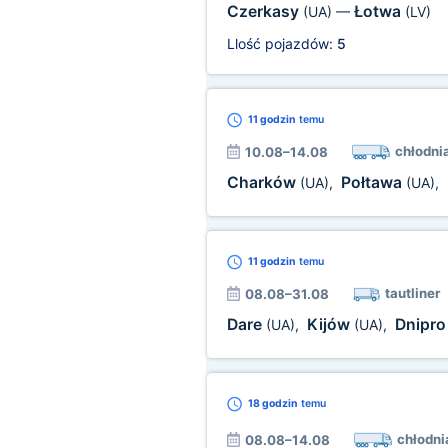
Czerkasy
Łotwa
(UA)
—
(LV)
Llość pojazdów:
5
11 godzin
temu
chłodni
10.08–14.08
Charków
Połtawa
(UA)
,
(UA)
,
11 godzin
temu
tautliner
08.08–31.08
Dare
Kijów
Dnipr
(UA)
,
(UA)
,
18 godzin
temu
chłodni
08.08–14.08