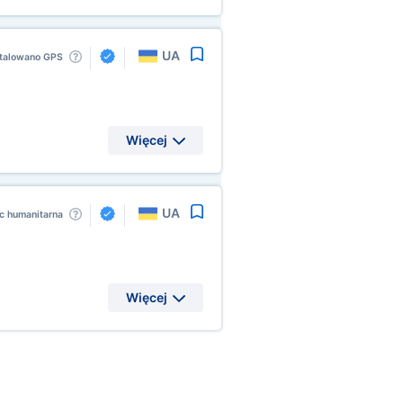
UA
talowano GPS
Więcej
UA
 humanitarna
Więcej