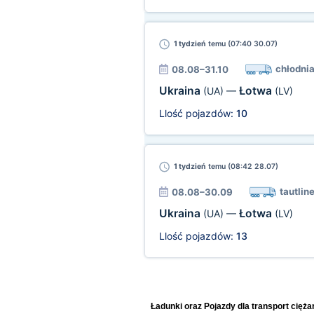
1 tydzień
temu (07:40 30.07)
chłodni
08.08–31.10
Ukraina
Łotwa
(UA)
—
(LV)
Llość pojazdów:
10
1 tydzień
temu (08:42 28.07)
tautline
08.08–30.09
Ukraina
Łotwa
(UA)
—
(LV)
Llość pojazdów:
13
Ładunki oraz Pojazdy dla transport cięż