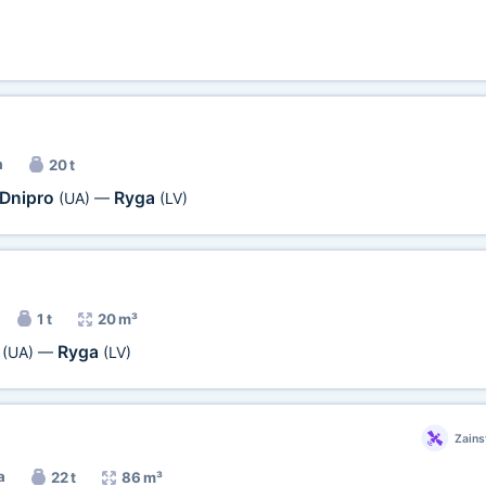
a
20 t
Dnipro
Ryga
(UA)
—
(LV)
1 t
20 m³
o
Ryga
(UA)
—
(LV)
Zains
a
22 t
86 m³