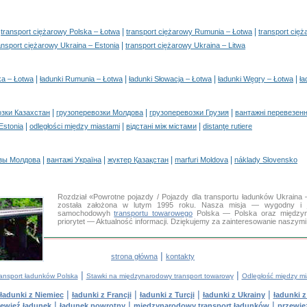
|
|
|
transport ciężarowy Polska – Łotwa
transport ciężarowy Rumunia – Łotwa
transport cię
|
ansport ciężarowy Ukraina – Estonia
transport ciężarowy Ukraina – Litwa
|
|
|
|
ka – Łotwa
ładunki Rumunia – Łotwa
ładunki Słowacja – Łotwa
ładunki Węgry – Łotwa
ła
|
|
|
озки Казахстан
грузоперевозки Молдова
грузоперевозки Грузия
вантажні перевезенн
|
|
|
 Estonia
odległości między miastami
відстані між містами
distanţe rutiere
|
|
|
|
зы Молдова
вантажі Україна
жүктер Қазақстан
marfuri Moldova
náklady Slovensko
Rozdział «Powrotne pojazdy / Pojazdy dla transportu ładunków Ukrai
została założona w lutym 1995 roku. Nasza misja — wygodny i ja
samochodowyh
transportu towarowego
Polska — Polska oraz międzyn
priorytet — Aktualność informacji. Dziękujemy za zainteresowanie naszy
|
strona główna
kontakty
|
|
ransport ładunków Polska
Stawki na międzynarodowy transport towarowy
Odległość między mi
|
|
|
|
ładunki z Niemiec
ładunki z Francji
ładunki z Turcji
ładunki z Ukrainy
ładunki 
|
|
|
ewieź ładunek
ładunek powrotny
międzynarodowy transport ładunków
przewie