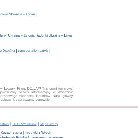
|
żarowy Słowacja – Łotwa
|
dunki Ukraina – Estonia
ładunki Ukraina – Litwa
|
|
я Україна
transportation Latvia
na — Łotwa». Firma DELLA™ Transport towarowy
kościowy serwis informacyjny w dziedzinie
arodowego transportu ładunków. Nasz główny
mi usługami, zapraszamy ponownie
|
|
astami
DELLA™ Classic
Mapa strony
|
z Kazachstanu
ładunki z Włoch
|
ź ładunek Polska
transport ciężarowy