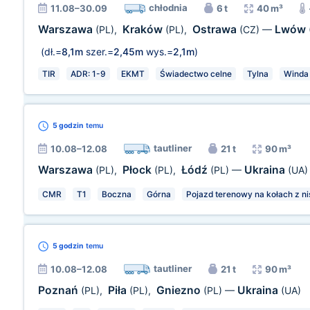
chłodnia
11.08–30.09
6 t
40 m³
Warszawa
Kraków
Ostrawa
Lwów
(PL)
,
(PL)
,
(CZ)
—
(dł.=
8,1m
szer.=
2,45m
wys.=
2,1m
)
TIR
ADR: 1-9
EKMT
Świadectwo celne
Tylna
Winda
5 godzin
temu
tautliner
10.08–12.08
21 t
90 m³
Warszawa
Płock
Łódź
Ukraina
(PL)
,
(PL)
,
(PL)
—
(UA)
CMR
T1
Boczna
Górna
Pojazd terenowy na kołach z ni
5 godzin
temu
tautliner
10.08–12.08
21 t
90 m³
Poznań
Piła
Gniezno
Ukraina
(PL)
,
(PL)
,
(PL)
—
(UA)