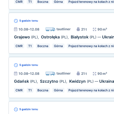
CMR
T1
Boczna
Górna
Pojazd terenowy na kołach z ni
5 godzin
temu
tautliner
10.08–12.08
21 t
90 m³
Grajewo
Ostrołęka
Białystok
Ukrai
(PL)
,
(PL)
,
(PL)
—
CMR
T1
Boczna
Górna
Pojazd terenowy na kołach z ni
5 godzin
temu
tautliner
10.08–12.08
21 t
90 m³
Gdańsk
Szczytno
Kwidzyn
Ukrain
(PL)
,
(PL)
,
(PL)
—
CMR
T1
Boczna
Górna
Pojazd terenowy na kołach z ni
5 godzin
temu