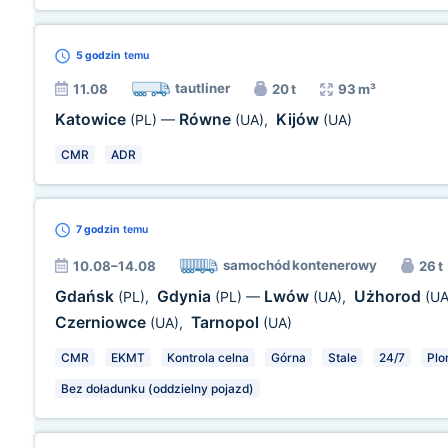
5 godzin
temu
tautliner
11.08
20 t
93 m³
Katowice
Równe
Kijów
(PL)
—
(UA)
,
(UA)
CMR
ADR
7 godzin
temu
samochód kontenerowy
10.08–14.08
26 t
Gdańsk
Gdynia
Lwów
Użhorod
(PL)
,
(PL)
—
(UA)
,
(UA
Czerniowce
Tarnopol
(UA)
,
(UA)
CMR
EKMT
Kontrola celna
Górna
Stale
24/7
Pl
Bez doładunku (oddzielny pojazd)