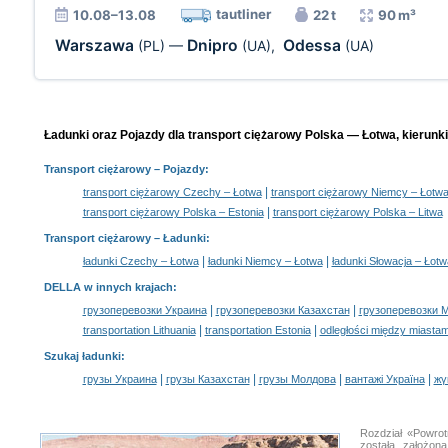
tautliner
10.08–13.08
22 t
90 m³
Warszawa
Dnipro
Odessa
(PL)
—
(UA)
,
(UA)
Ładunki oraz Pojazdy dla transport ciężarowy Polska — Łotwa, kierunki
Transport ciężarowy
– Pojazdy:
|
transport ciężarowy Czechy – Łotwa
transport ciężarowy Niemcy – Łotw
|
transport ciężarowy Polska – Estonia
transport ciężarowy Polska – Litwa
Transport ciężarowy –
Ładunki
:
|
|
ładunki Czechy – Łotwa
ładunki Niemcy – Łotwa
ładunki Słowacja – Łotw
DELLA w innych krajach
:
|
|
грузоперевозки Украина
грузоперевозки Казахстан
грузоперевозки 
|
|
transportation Lithuania
transportation Estonia
odległości między miastam
Szukaj ładunki
:
|
|
|
|
грузы Украина
грузы Казахстан
грузы Молдова
вантажі Україна
жү
Rozdział «Powro
została założon