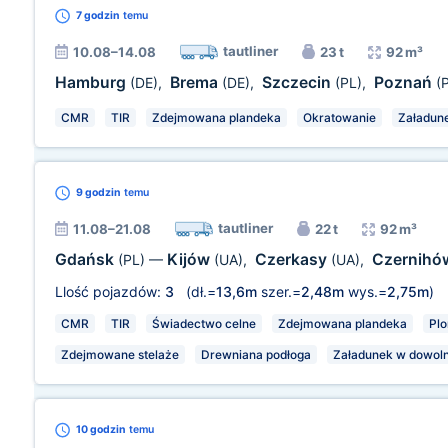
7 godzin
temu
tautliner
10.08–14.08
23 t
92 m³
Hamburg
Brema
Szczecin
Poznań
(DE)
,
(DE)
,
(PL)
,
(
CMR
TIR
Zdejmowana plandeka
Okratowanie
Załadun
9 godzin
temu
tautliner
11.08–21.08
22 t
92 m³
Gdańsk
Kijów
Czerkasy
Czernih
(PL)
—
(UA)
,
(UA)
,
Llość pojazdów:
3
(dł.=
13,6m
szer.=
2,48m
wys.=
2,75m
)
CMR
TIR
Świadectwo celne
Zdejmowana plandeka
Pl
Zdejmowane stelaże
Drewniana podłoga
Załadunek w dowoln
10 godzin
temu