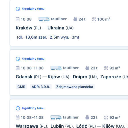
4 godziny
temu
tautliner
10.08
24 t
100 m³
Kraków
Ukraina
(PL)
—
(UA)
(dł.=
13,6m
szer.=
2,5m
wys.=
3m
)
4 godziny
temu
tautliner
10.08–11.08
23 t
92 m³
Gdańsk
Kijów
Dnipro
Zaporoże
(PL)
—
(UA)
,
(UA)
,
(U
CMR
ADR: 3.9.8.
Zdejmowana plandeka
4 godziny
temu
tautliner
10.08–11.08
23 t
92 m³
Warszawa
Lublin
Łódź
Kijów
(PL)
,
(PL)
,
(PL)
—
(UA)
,