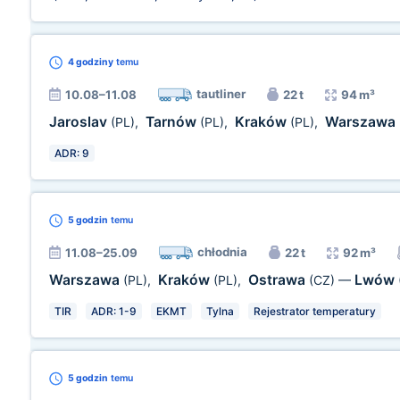
4 godziny
temu
tautliner
10.08–11.08
22 t
94 m³
Jaroslav
Tarnów
Kraków
Warszawa
(PL)
,
(PL)
,
(PL)
,
ADR: 9
5 godzin
temu
chłodnia
11.08–25.09
22 t
92 m³
Warszawa
Kraków
Ostrawa
Lwów
(PL)
,
(PL)
,
(CZ)
—
TIR
ADR: 1-9
EKMT
Tylna
Rejestrator temperatury
5 godzin
temu