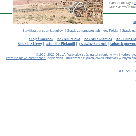
samochodowyh
priorytet — Aktua
s
|
|
Stawki za transport ładunków
Stawki za transport ładunków Polska
Stawki na
|
|
|
znajdź ładunek
ładunki Polska
ładunki z Niemiec
ładunki z Fra
|
|
|
ładunki z Litwy
ładunki z Finlandii
przewieź ładunek
ładunek powrot
©1995–2026 DELLA. Wszystkie treści na tej stronie, w tym interfejs i 
Wszelkie prawa zastrzeżone.
Kopiowanie i umieszczanie jakichkolwiek informacji w innych 
tow
0.16(aws4)
060826-21:27:32
DELLA® —