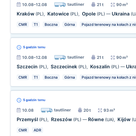
tautliner
10.08–12.08
21 t
90 m³
Kraków
Katowice
Opole
Ukraina
(PL)
,
(PL)
,
(PL)
—
(U
CMR
T1
Boczna
Górna
Pojazd terenowy na kołach z ni
5 godzin
temu
tautliner
10.08–12.08
21 t
90 m³
Szczecin
Szczecinek
Koszalin
Ukr
(PL)
,
(PL)
,
(PL)
—
CMR
T1
Boczna
Górna
Pojazd terenowy na kołach z ni
5 godzin
temu
tautliner
10.08
20 t
93 m³
Przemyśl
Rzeszów
Równe
Kijów
(PL)
,
(PL)
—
(UA)
,
(
CMR
ADR