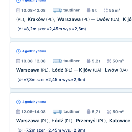
4 godziny
temu
tautliner
10.08–12.08
9 t
55 m³
Kraków
Warszawa
Lwów
Kij
(PL)
,
(PL)
,
(PL)
—
(UA)
,
(dł.=
8,2m
szer.=
2,45m
wys.=
2,6m
)
4 godziny
temu
tautliner
10.08–12.08
5,2 t
50 m³
Warszawa
Łódź
Kijów
Lwów
(PL)
,
(PL)
—
(UA)
,
(UA)
(dł.=
7,3m
szer.=
2,45m
wys.=
2,6m
)
4 godziny
temu
tautliner
12.08–14.08
5,7 t
50 m³
Warszawa
Łódź
Przemyśl
Katowice
(PL)
,
(PL)
,
(PL)
,
(dł.=
7,2m
szer.=
2,45m
wys.=
2,8m
)