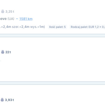
3,25 t
neve
(UA)
~
1581 km
.=
2,4m
szer.=
2,4m
wys.=
1m
)
Ilość palet: 5
Rodzaj palet: EUR 1,2 x 0
22 t
m
3,93 t