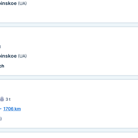
binskoe
(UA)
t
binskoe
(UA)
ch
3 t
~
1706 km
m
)