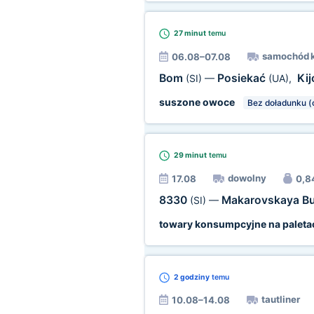
27 minut
temu
samochód 
06.08–07.08
Bom
Posiekać
Ki
(SI)
—
(UA)
,
suszone owoce
Bez doładunku (
29 minut
temu
dowolny
17.08
0,84
8330
Makarovskaya B
(SI)
—
towary konsumpcyjne na paleta
2 godziny
temu
tautliner
10.08–14.08