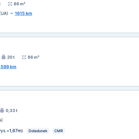
t
86 m³
(UA)
~
1615 km
20 t
86 m³
1599 km
0,33 t
A)
ys.=
1,67m
)
Doładunek
CMR