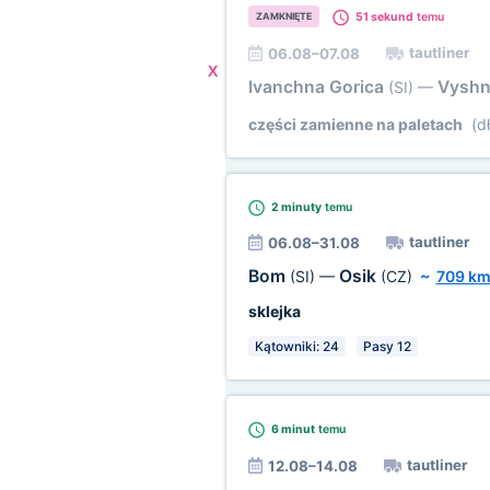
51 sekund
temu
ZAMKNIĘTE
tautliner
06.08–07.08
X
Ivanchna Gorica
Vysh
(SI)
—
części zamienne na paletach
(dł
2 minuty
temu
tautliner
06.08–31.08
Bom
Osik
(SI)
—
(CZ)
~
709 k
sklejka
Kątowniki: 24
Pasy 12
6 minut
temu
tautliner
12.08–14.08