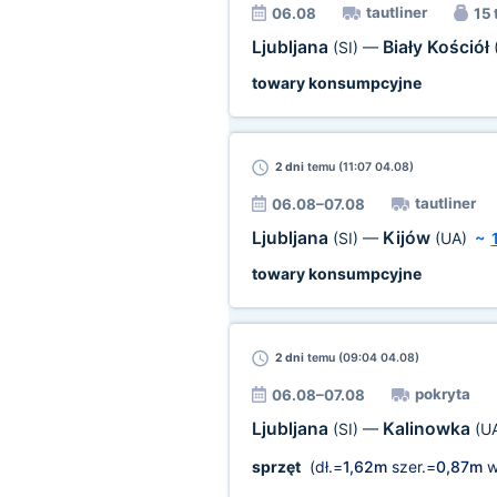
tautliner
06.08
15 
Ljubljana
Biały Kościół
(SI)
—
towary konsumpcyjne
2 dni
temu (11:07 04.08)
tautliner
06.08–07.08
Ljubljana
Kijów
(SI)
—
(UA)
~
towary konsumpcyjne
2 dni
temu (09:04 04.08)
pokryta
06.08–07.08
Ljubljana
Kalinowka
(SI)
—
(U
sprzęt
(dł.=
1,62m
szer.=
0,87m
w