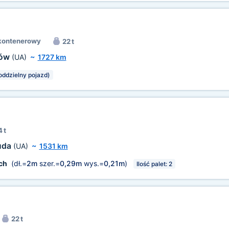
kontenerowy
22 t
jów
(UA)
~
1727 km
oddzielny pojazd)
 t
uda
(UA)
~
1531 km
ch
(dł.=
2m
szer.=
0,29m
wys.=
0,21m
)
Ilość palet: 2
22 t