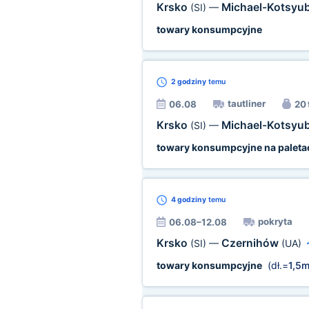
Krsko
Michael-Kotsyu
(SI)
—
towary konsumpcyjne
2 godziny
temu
tautliner
06.08
20 
Krsko
Michael-Kotsyu
(SI)
—
towary konsumpcyjne na paleta
4 godziny
temu
pokryta
06.08–12.08
Krsko
Czernihów
(SI)
—
(UA)
towary konsumpcyjne
(dł.=
1,5