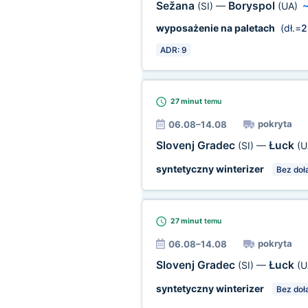
Sežana
Boryspol
(SI)
—
(UA)
wyposażenie na paletach
(dł.=
2
ADR: 9
27 minut
temu
pokryta
06.08–14.08
Slovenj Gradec
Łuck
(SI)
—
(U
syntetyczny winterizer
Bez doł
27 minut
temu
pokryta
06.08–14.08
Slovenj Gradec
Łuck
(SI)
—
(U
syntetyczny winterizer
Bez doł