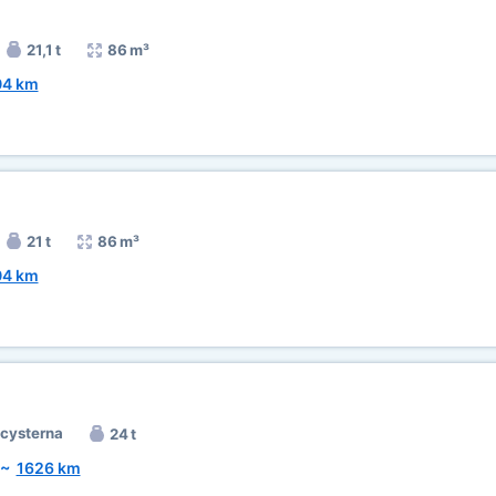
21,1 t
86 m³
04 km
21 t
86 m³
04 km
cysterna
24 t
~
1626 km