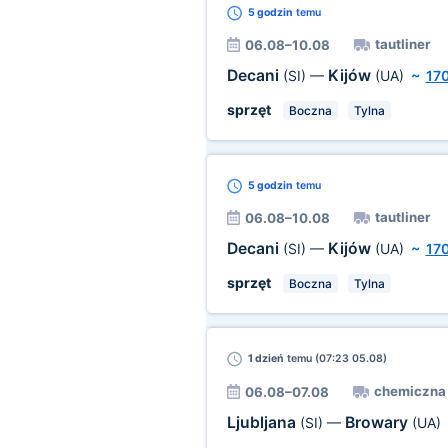
5 godzin
temu
tautliner
06.08–10.08
Decani
Kijów
(SI)
—
(UA)
~
17
sprzęt
Boczna
Tylna
5 godzin
temu
tautliner
06.08–10.08
Decani
Kijów
(SI)
—
(UA)
~
17
sprzęt
Boczna
Tylna
1 dzień
temu (07:23 05.08)
chemiczna 
06.08–07.08
Ljubljana
Browary
(SI)
—
(UA)