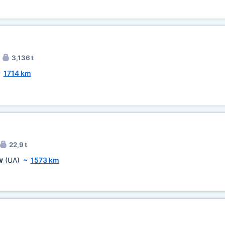
3,136 t
~
1714 km
22,9 t
ów
(UA)
~
1573 km