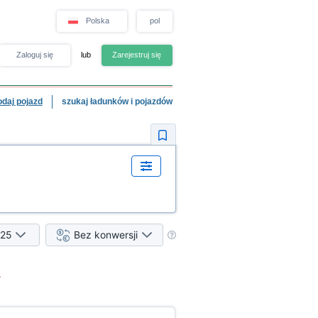
Polska
pol
Zaloguj się
lub
Zarejestruj się
odaj pojazd
szukaj ładunków i pojazdów
25
Bez konwersji
.