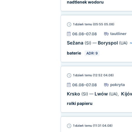
nadtlenek wodoru
1 dzień
temu (05:55 05.08)
tautliner
06.08–07.08
Sežana
Boryspol
(SI)
—
(UA)
baterie
ADR: 9
1 dzień
temu (12:52 04.08)
pokryta
06.08–07.08
Krsko
Lwów
Kij
(SI)
—
(UA)
,
rolki papieru
1 dzień
temu (11:31 04.08)