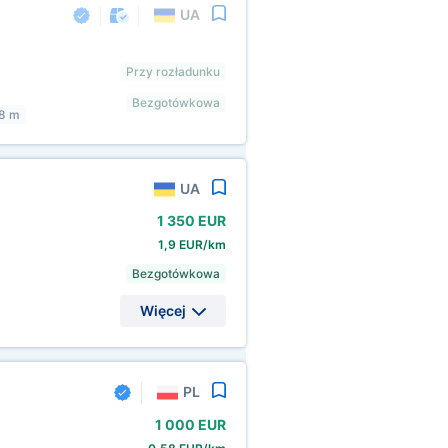
UA
Przy rozładunku
Bezgotówkowa
,8 m
UA
1
350 EUR
1,9 EUR/km
Bezgotówkowa
Więcej
PL
1
000 EUR