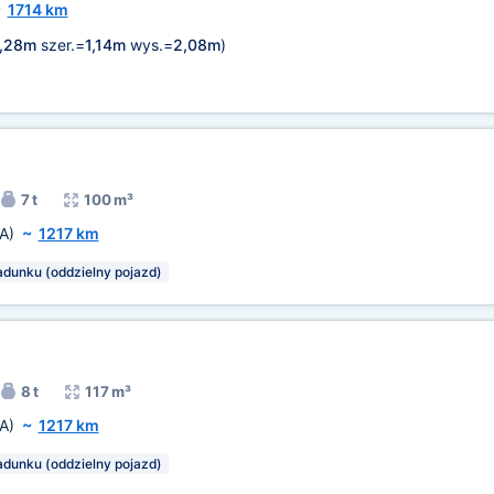
~
1714 km
,28m
szer.=
1,14m
wys.=
2,08m
)
7 t
100 m³
A)
~
1217 km
adunku (oddzielny pojazd)
8 t
117 m³
A)
~
1217 km
adunku (oddzielny pojazd)