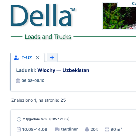
C
IT-UZ
Ładunki:
Włochy — Uzbekistan
06.08–06.10
Znaleziono
1
, na stronie:
25
2 tygodnie
temu (01:57 21.07)
tautliner
10.08–14.08
20 t
90 m³