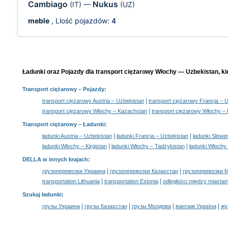
Cambiago
Nukus
(IT)
—
(UZ)
meble
, Llość pojazdów:
4
Ładunki oraz Pojazdy dla transport ciężarowy Włochy — Uzbekistan, ki
Transport ciężarowy
– Pojazdy:
|
transport ciężarowy Austria – Uzbekistan
transport ciężarowy Francja – 
|
transport ciężarowy Włochy – Kazachstan
transport ciężarowy Włochy – K
Transport ciężarowy –
Ładunki
:
|
|
ładunki Austria – Uzbekistan
ładunki Francja – Uzbekistan
ładunki Słowe
|
|
ładunki Włochy – Kirgistan
ładunki Włochy – Tadżykistan
ładunki Włochy
DELLA w innych krajach
:
|
|
грузоперевозки Украина
грузоперевозки Казахстан
грузоперевозки 
|
|
transportation Lithuania
transportation Estonia
odległości między miastam
Szukaj ładunki
:
|
|
|
|
грузы Украина
грузы Казахстан
грузы Молдова
вантажі Україна
жү