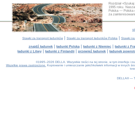
Rozdział «Szukaj
1995 roku. Nasza
Polska — Polska 
za zainteresowan
s
|
|
Stawki za transport ładunków
Stawki za transport ładunków Polska
Stawki na
|
|
|
znajdź ładunek
ładunki Polska
ładunki z Niemiec
ładunki z Fra
|
|
|
ładunki z Litwy
ładunki z Finlandii
przewieź ładunek
ładunek powrot
©1995–2026 DELLA. Wszystkie treści na tej stronie, w tym interfejs i 
Wszelkie prawa zastrzeżone.
Kopiowanie i umieszczanie jakichkolwiek informacji w innych 
tow
0.14(aws2)
060826-04:38:13
DELLA® —