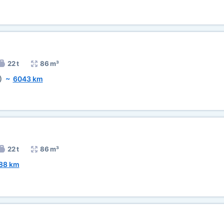
22 t
86 m³
)
~
6043 km
22 t
86 m³
88 km