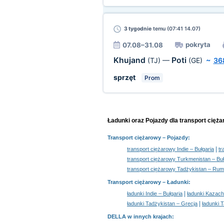
3 tygodnie
temu (07:41 14.07)
pokryta
07.08–31.08
Khujand
Poti
(TJ)
—
(GE)
~
36
sprzęt
Prom
Ładunki oraz Pojazdy dla transport cięża
Transport ciężarowy
– Pojazdy:
|
transport ciężarowy Indie – Bułgaria
tr
transport ciężarowy Turkmenistan – Buł
transport ciężarowy Tadżykistan – Rum
Transport ciężarowy –
Ładunki
:
|
ładunki Indie – Bułgaria
ładunki Kazach
|
ładunki Tadżykistan – Grecja
ładunki 
DELLA w innych krajach
: