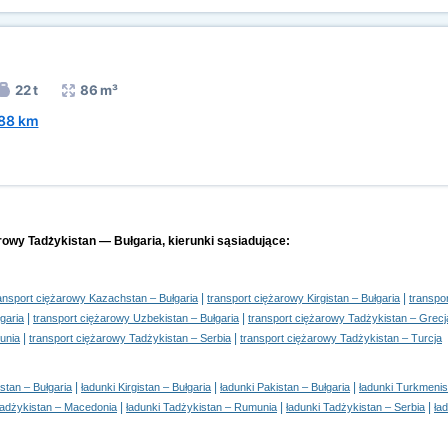
22 t
86 m³
88 km
rowy Tadżykistan — Bułgaria, kierunki sąsiadujące:
|
|
ansport ciężarowy Kazachstan – Bułgaria
transport ciężarowy Kirgistan – Bułgaria
transpo
|
|
garia
transport ciężarowy Uzbekistan – Bułgaria
transport ciężarowy Tadżykistan – Grecj
|
|
unia
transport ciężarowy Tadżykistan – Serbia
transport ciężarowy Tadżykistan – Turcja
|
|
|
stan – Bułgaria
ładunki Kirgistan – Bułgaria
ładunki Pakistan – Bułgaria
ładunki Turkmenis
|
|
|
Tadżykistan – Macedonia
ładunki Tadżykistan – Rumunia
ładunki Tadżykistan – Serbia
ła