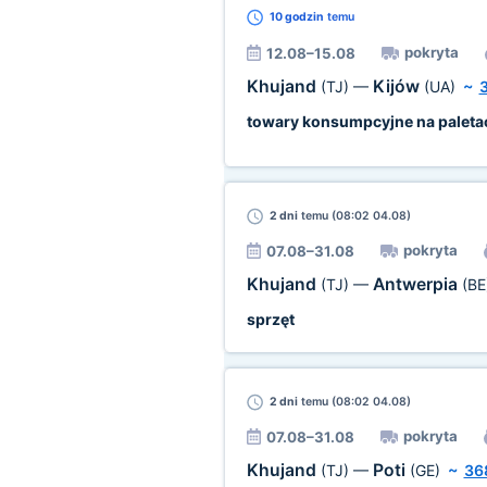
10 godzin
temu
pokryta
12.08–15.08
Khujand
Kijów
(TJ)
—
(UA)
~
towary konsumpcyjne na paleta
2 dni
temu (08:02 04.08)
pokryta
07.08–31.08
Khujand
Antwerpia
(TJ)
—
(BE
sprzęt
2 dni
temu (08:02 04.08)
pokryta
07.08–31.08
Khujand
Poti
(TJ)
—
(GE)
~
36