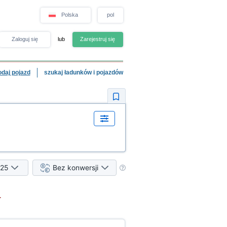
Polska
pol
Zaloguj się
lub
Zarejestruj się
odaj pojazd
szukaj ładunków i pojazdów
25
Bez konwersji
.