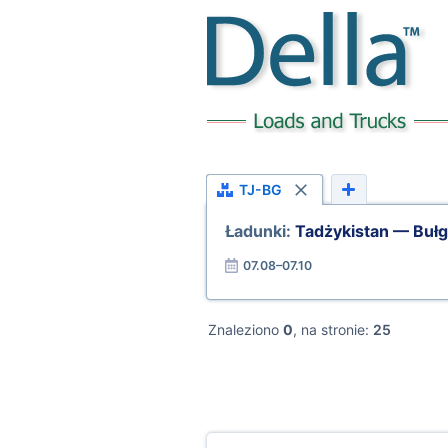
TJ-BG
Ładunki:
Tadżykistan — Bułg
07.08–07.10
Znaleziono
0
, na stronie:
25