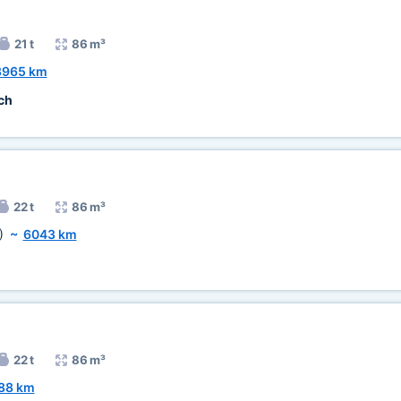
21 t
86 m³
3965 km
ch
22 t
86 m³
)
~
6043 km
22 t
86 m³
88 km