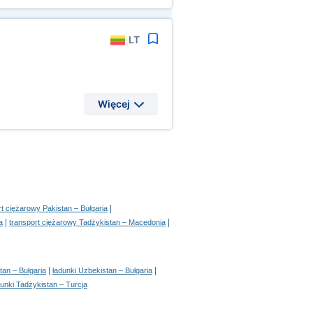
LT
Więcej
|
rt ciężarowy Pakistan – Bułgaria
|
|
a
transport ciężarowy Tadżykistan – Macedonia
|
|
tan – Bułgaria
ładunki Uzbekistan – Bułgaria
dunki Tadżykistan – Turcja