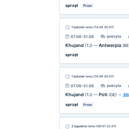
sprzęt
Prom
1 tydzień
temu (14:49 30.07)
pokryta
07.08–31.08
Khujand
Antwerpia
(TJ)
—
(BE
sprzęt
1 tydzień
temu (14:49 30.07)
pokryta
07.08–31.08
Khujand
Poti
(TJ)
—
(GE)
~
36
sprzęt
Prom
2 tygodnie
temu (06:01 22.07)