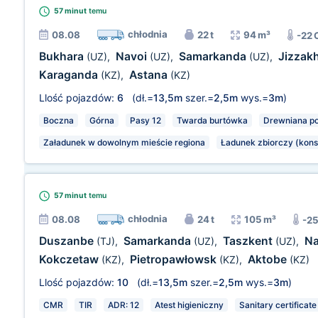
57 minut
temu
chłodnia
08.08
22 t
94 m³
-22 
Bukhara
Navoi
Samarkanda
Jizzak
(UZ)
,
(UZ)
,
(UZ)
,
Karaganda
Astana
(KZ)
,
(KZ)
Llość pojazdów:
6
(dł.=
13,5m
szer.=
2,5m
wys.=
3m
)
Boczna
Górna
Pasy 12
Twarda burtówka
Drewniana p
Załadunek w dowolnym mieście regiona
Ładunek zbiorczy (kons
57 minut
temu
chłodnia
08.08
24 t
105 m³
-2
Duszanbe
Samarkanda
Taszkent
N
(TJ)
,
(UZ)
,
(UZ)
,
Kokczetaw
Pietropawłowsk
Aktobe
(KZ)
,
(KZ)
,
(KZ)
Llość pojazdów:
10
(dł.=
13,5m
szer.=
2,5m
wys.=
3m
)
CMR
TIR
ADR: 12
Atest higieniczny
Sanitary certificate