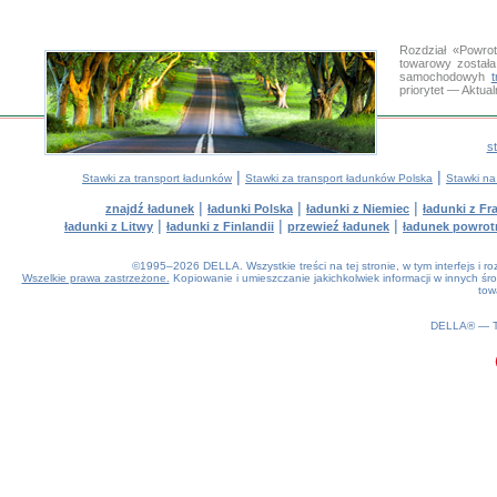
Rozdział «Powro
towarowy została
samochodowyh
priorytet — Aktua
s
|
|
Stawki za transport ładunków
Stawki za transport ładunków Polska
Stawki na
|
|
|
znajdź ładunek
ładunki Polska
ładunki z Niemiec
ładunki z Fra
|
|
|
ładunki z Litwy
ładunki z Finlandii
przewieź ładunek
ładunek powrot
©1995–2026 DELLA. Wszystkie treści na tej stronie, w tym interfejs i 
Wszelkie prawa zastrzeżone.
Kopiowanie i umieszczanie jakichkolwiek informacji w innych 
tow
0.16(aws4)
080826-06:23:50
DELLA® —