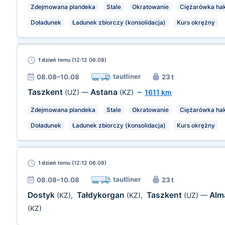
Zdejmowana plandeka
Stale
Okratowanie
Ciężarówka ha
Doładunek
Ładunek zbiorczy (konsolidacja)
Kurs okrężny
1 dzień
temu (12:12 06.08)
tautliner
08.08–10.08
23 t
Taszkent
Astana
(UZ)
—
(KZ)
~
1611 km
Zdejmowana plandeka
Stale
Okratowanie
Ciężarówka ha
Doładunek
Ładunek zbiorczy (konsolidacja)
Kurs okrężny
1 dzień
temu (12:12 06.08)
tautliner
08.08–10.08
23 t
Dostyk
Tałdykorgan
Taszkent
Alm
(KZ)
,
(KZ)
,
(UZ)
—
(KZ)