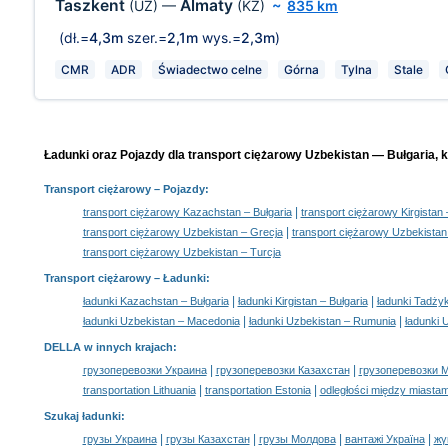
Taszkent
Almaty
(UZ)
—
(KZ)
~
835 km
(dł.=
4,3m
szer.=
2,1m
wys.=
2,3m
)
CMR
ADR
Świadectwo celne
Górna
Tylna
Stale
Ładunki oraz Pojazdy dla transport ciężarowy Uzbekistan — Bułgaria, k
Transport ciężarowy
– Pojazdy:
|
transport ciężarowy Kazachstan – Bułgaria
transport ciężarowy Kirgistan 
|
transport ciężarowy Uzbekistan – Grecja
transport ciężarowy Uzbekista
transport ciężarowy Uzbekistan – Turcja
Transport ciężarowy –
Ładunki
:
|
|
ładunki Kazachstan – Bułgaria
ładunki Kirgistan – Bułgaria
ładunki Tadżyk
|
|
ładunki Uzbekistan – Macedonia
ładunki Uzbekistan – Rumunia
ładunki 
DELLA w innych krajach
:
|
|
грузоперевозки Украина
грузоперевозки Казахстан
грузоперевозки 
|
|
transportation Lithuania
transportation Estonia
odległości między miastam
Szukaj ładunki
:
|
|
|
|
грузы Украина
грузы Казахстан
грузы Молдова
вантажі Україна
жү