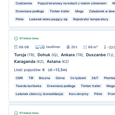
Codziennie
Pojazd terenowy na kołach z niskim ciśnieniem
W
Drewniana podłoga
Timber trailer
Mega
Załadunek w dow
Pilnie
Ładunek łatwo psujący się
Rejestrator temperatury
57 minut
temu
tautliner
08.08
20 t
86 m³
-22 
Turcja
Dohuk
Ankara
Duszanbe
(TR)
,
(IQ)
,
(TR)
,
(TJ)
Karaganda
Astana
(KZ)
,
(KZ)
Llość pojazdów:
6
(dł.=
13,5m
)
CMR
TIR
Boczna
Górna
Co tydzień
24/7
Plomba
Twarda burtówka
Drewniana podłoga
Timber trailer
Mega
Ładunek zbiorczy (konsolidacja)
Kurs okrężny
Pilnie
Pro
57 minut
temu