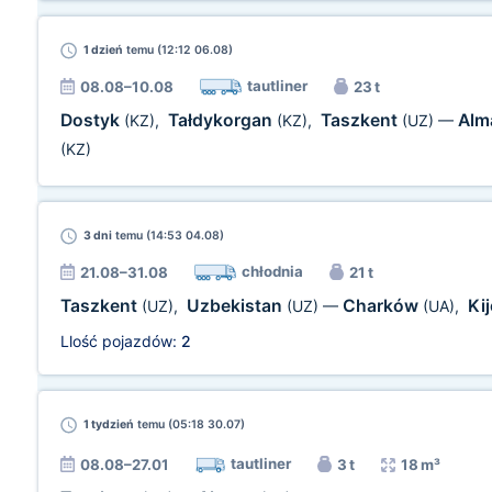
1 dzień
temu (12:12 06.08)
tautliner
08.08–10.08
23 t
Dostyk
Tałdykorgan
Taszkent
Alm
(KZ)
,
(KZ)
,
(UZ)
—
(KZ)
3 dni
temu (14:53 04.08)
chłodnia
21.08–31.08
21 t
Taszkent
Uzbekistan
Charków
Ki
(UZ)
,
(UZ)
—
(UA)
,
Llość pojazdów:
2
1 tydzień
temu (05:18 30.07)
tautliner
08.08–27.01
3 t
18 m³