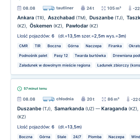
tautliner
08.08
24 t
105 m³
-22
Ankara
Aszchabad
Duszanbe
Tasz
(TR)
,
(TM)
,
(TJ)
,
Öskemen
Pawłodar
(KZ)
,
(KZ)
,
(KZ)
Llość pojazdów:
6
(dł.=
13,5m
szer.=
2,5m
wys.=
3m
)
CMR
TIR
Boczna
Górna
Naczepa
Firanka
Okrat
Podnośnik palet
Pasy 12
Twarda burtówka
Drewniana pod
Załadunek w dowolnym mieście regiona
Ładunek zbiorczy (kons
57 minut
temu
chłodnia
08.08
20 t
86 m³
-22 
Duszanbe
Samarkanda
Karaganda
(TJ)
,
(UZ)
—
(KZ)
,
(KZ)
Llość pojazdów:
6
(dł.=
13,5m
)
Boczna
Górna
Stale
24/7
Plomba
Naczepa
Wind