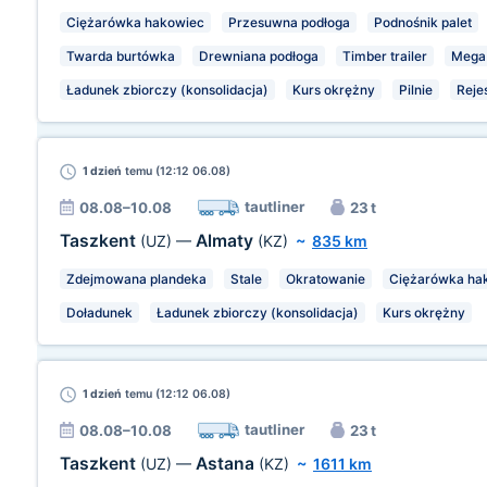
Ciężarówka hakowiec
Przesuwna podłoga
Podnośnik palet
Twarda burtówka
Drewniana podłoga
Timber trailer
Mega
Ładunek zbiorczy (konsolidacja)
Kurs okrężny
Pilnie
Reje
1 dzień
temu (12:12 06.08)
tautliner
08.08–10.08
23 t
Taszkent
Almaty
(UZ)
—
(KZ)
~
835 km
Zdejmowana plandeka
Stale
Okratowanie
Ciężarówka ha
Doładunek
Ładunek zbiorczy (konsolidacja)
Kurs okrężny
1 dzień
temu (12:12 06.08)
tautliner
08.08–10.08
23 t
Taszkent
Astana
(UZ)
—
(KZ)
~
1611 km