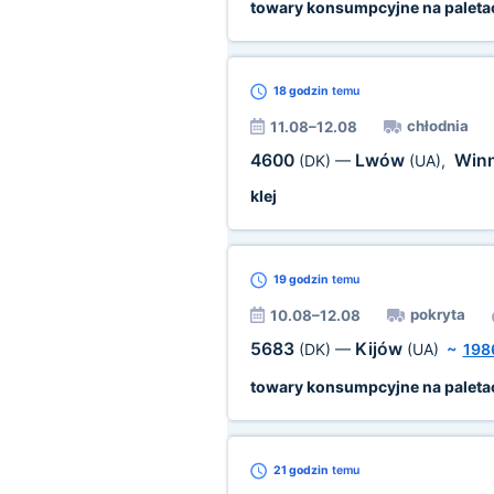
towary konsumpcyjne na paleta
18 godzin
temu
chłodnia
11.08–12.08
4600
Lwów
Win
(DK)
—
(UA)
,
klej
19 godzin
temu
pokryta
10.08–12.08
5683
Kijów
(DK)
—
(UA)
~
198
towary konsumpcyjne na paleta
21 godzin
temu