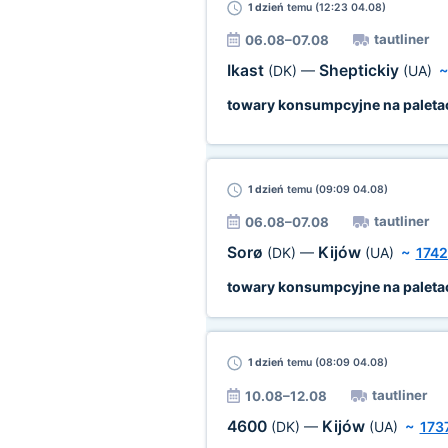
1 dzień
temu (12:23 04.08)
tautliner
06.08–07.08
Ikast
Sheptickiy
(DK)
—
(UA)
towary konsumpcyjne na paleta
1 dzień
temu (09:09 04.08)
tautliner
06.08–07.08
Sorø
Kijów
(DK)
—
(UA)
~
1742
towary konsumpcyjne na paleta
1 dzień
temu (08:09 04.08)
tautliner
10.08–12.08
4600
Kijów
(DK)
—
(UA)
~
173