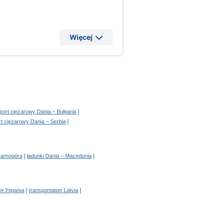
Więcej
|
port ciężarowy Dania – Bułgaria
|
rt ciężarowy Dania – Serbia
|
|
zarnogóra
ładunki Dania – Macedonia
|
|
я Україна
transportation Latvia