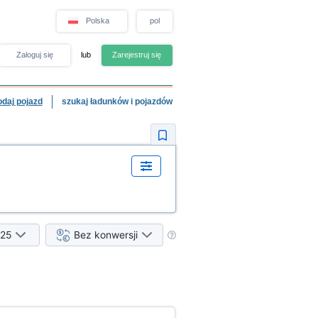
Polska
pol
Zaloguj się
lub
Zarejestruj się
odaj pojazd
szukaj ładunków i pojazdów
25
Bez konwersji