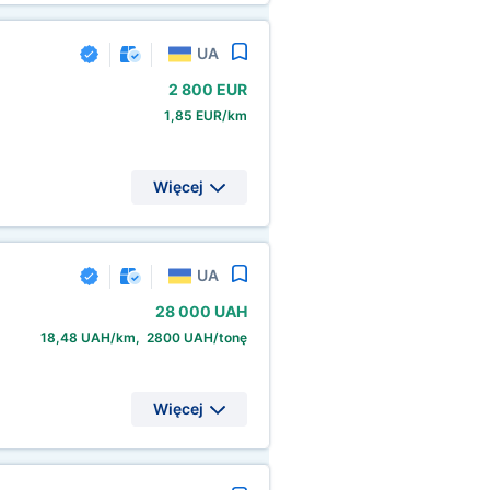
UA
2
800 EUR
1,85 EUR/km
Więcej
UA
28
000 UAH
18,48 UAH/km, 2800 UAH/tonę
Więcej