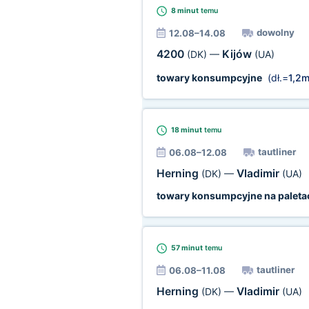
8 minut
temu
dowolny
12.08–14.08
4200
Kijów
(DK)
—
(UA)
towary konsumpcyjne
(dł.=
1,2
18 minut
temu
tautliner
06.08–12.08
Herning
Vladimir
(DK)
—
(UA)
towary konsumpcyjne na paleta
57 minut
temu
tautliner
06.08–11.08
Herning
Vladimir
(DK)
—
(UA)