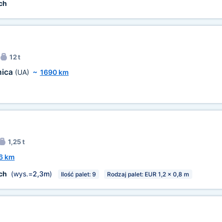
ch
12 t
nica
(UA)
~
1690 km
1,25 t
6 km
ch
(wys.=
2,3m
)
Ilość palet: 9
Rodzaj palet: EUR 1,2 x 0,8 m