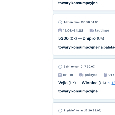
towary konsumpcyjne
1 dzień
temu (06:50 04.08)
tautliner
11.08–14.08
5300
Dnipro
(DK)
—
(UA)
towary konsumpcyjne na paleta
6 dni
temu (10:17 30.07)
pokryta
06.08
21 t
Vejle
Winnica
(DK)
—
(UA)
~
1
towary konsumpcyjne
1 tydzień
temu (12:20 29.07)