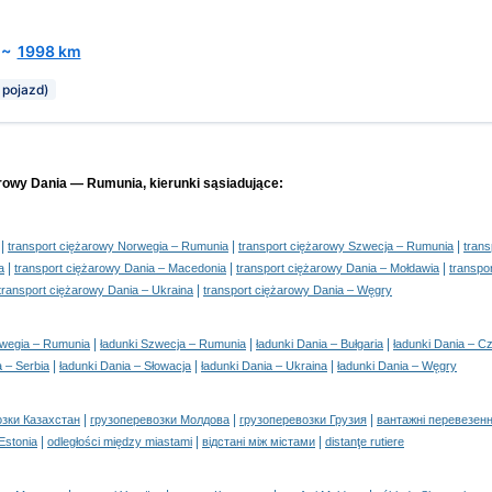
~
1998 km
 pojazd)
arowy Dania — Rumunia, kierunki sąsiadujące:
|
|
|
transport ciężarowy Norwegia – Rumunia
transport ciężarowy Szwecja – Rumunia
trans
|
|
|
a
transport ciężarowy Dania – Macedonia
transport ciężarowy Dania – Mołdawia
transpo
|
transport ciężarowy Dania – Ukraina
transport ciężarowy Dania – Węgry
|
|
|
rwegia – Rumunia
ładunki Szwecja – Rumunia
ładunki Dania – Bułgaria
ładunki Dania – C
|
|
|
a – Serbia
ładunki Dania – Słowacja
ładunki Dania – Ukraina
ładunki Dania – Węgry
|
|
|
озки Казахстан
грузоперевозки Молдова
грузоперевозки Грузия
вантажні перевезенн
|
|
|
 Estonia
odległości między miastami
відстані між містами
distanţe rutiere