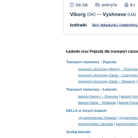
pokryta
06.08
6 t
Viborg
Vyshneve
(DK)
—
(UA)
lodówki
Bez doładunku (oddzielny
Ładunki oraz Pojazdy dla transport cięż
Transport ciężarowy
– Pojazdy:
transport ciężarowy Niemcy – Rumunia
transport ciężarowy Dania – Czarnogór
|
transport ciężarowy Dania – Słowacja
Transport ciężarowy –
Ładunki
:
|
ładunki Niemcy – Rumunia
ładunki No
|
ładunki Dania – Mołdawia
ładunki Dani
DELLA w innych krajach
:
|
грузоперевозки Украина
грузоперев
|
transportation Lithuania
transportation
Szukaj ładunki
: