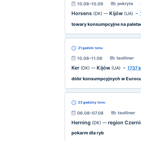
pokryta
10.08–10.09
Horsens
Kijów
(DK)
—
(UA)
~
towary konsumpcyjne na paleta
21 godzin
temu
tautliner
10.08–11.08
Ker
Kijów
(DK)
—
(UA)
~
1737 
dóbr konsumpcyjnych w Euroc
23 godziny
temu
tautliner
06.08–07.08
Herning
region Czern
(DK)
—
pokarm dla ryb