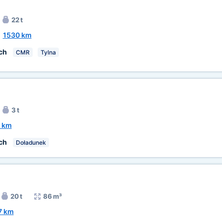
22 t
~
1530 km
ch
CMR
Tylna
3 t
 km
ch
Doładunek
20 t
86 m³
7 km