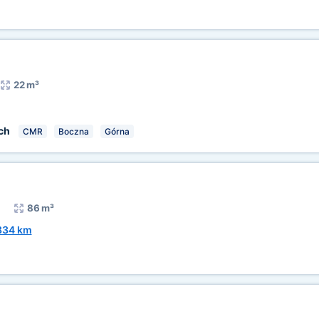
22 m³
ch
CMR
Boczna
Górna
86 m³
834 km