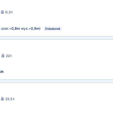
0,3 t
m
szer.=
0,8m
wys.=
0,9m
)
Doładunek
22 t
ch
22,5 t