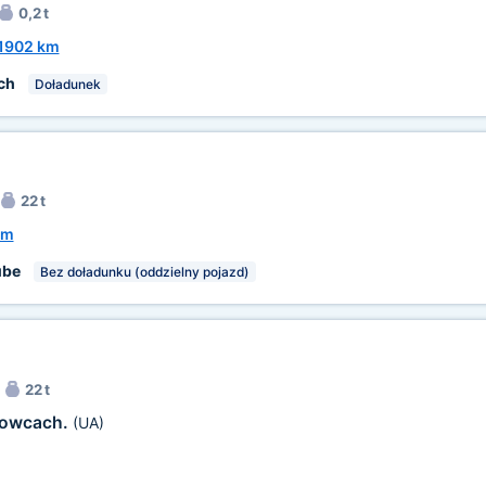
0,2 t
1902 km
ch
Doładunek
22 t
km
ube
Bez doładunku (oddzielny pojazd)
22 t
iowcach.
(UA)