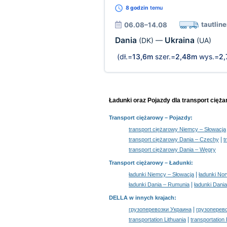
8 godzin
temu
tautline
06.08–14.08
Dania
Ukraina
(DK)
—
(UA)
(dł.=
13,6m
szer.=
2,48m
wys.=
2
Ładunki oraz Pojazdy dla transport cięż
Transport ciężarowy
– Pojazdy:
transport ciężarowy Niemcy – Słowacja
|
transport ciężarowy Dania – Czechy
t
transport ciężarowy Dania – Węgry
Transport ciężarowy –
Ładunki
:
|
ładunki Niemcy – Słowacja
ładunki No
|
ładunki Dania – Rumunia
ładunki Dani
DELLA w innych krajach
:
|
грузоперевозки Украина
грузоперев
|
transportation Lithuania
transportation