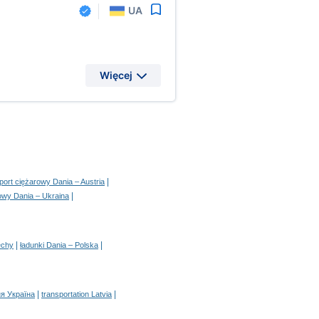
UA
Więcej
|
port ciężarowy Dania – Austria
|
rowy Dania – Ukraina
|
|
echy
ładunki Dania – Polska
|
|
я Україна
transportation Latvia