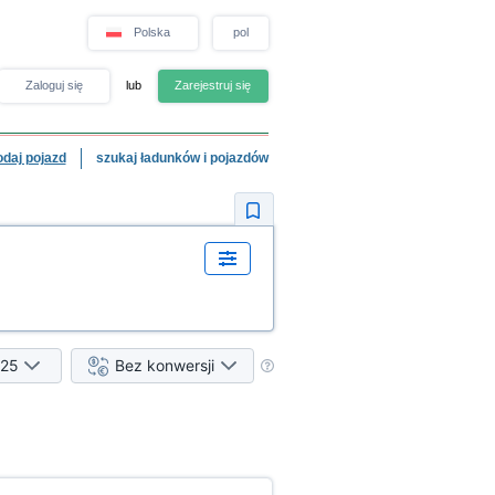
Polska
pol
Zaloguj się
lub
Zarejestruj się
odaj pojazd
szukaj ładunków i pojazdów
25
Bez konwersji