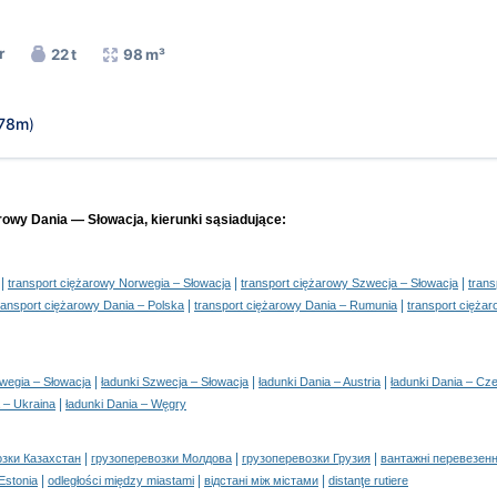
r
22 t
98 m³
,78m
)
arowy Dania — Słowacja, kierunki sąsiadujące:
|
|
|
transport ciężarowy Norwegia – Słowacja
transport ciężarowy Szwecja – Słowacja
trans
|
|
ransport ciężarowy Dania – Polska
transport ciężarowy Dania – Rumunia
transport cięża
|
|
|
rwegia – Słowacja
ładunki Szwecja – Słowacja
ładunki Dania – Austria
ładunki Dania – Cz
|
a – Ukraina
ładunki Dania – Węgry
|
|
|
озки Казахстан
грузоперевозки Молдова
грузоперевозки Грузия
вантажні перевезенн
|
|
|
 Estonia
odległości między miastami
відстані між містами
distanţe rutiere