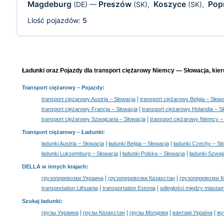
Magdeburg
Preszów
Koszyce
Pop
(DE)
—
(SK)
,
(SK)
,
Llość pojazdów:
5
Ładunki oraz Pojazdy dla transport ciężarowy Niemcy — Słowacja, kier
Transport ciężarowy
– Pojazdy:
|
transport ciężarowy Austria – Słowacja
transport ciężarowy Belgia – Słow
|
transport ciężarowy Francja – Słowacja
transport ciężarowy Holandia – S
|
transport ciężarowy Szwajcaria – Słowacja
transport ciężarowy Niemcy 
Transport ciężarowy –
Ładunki
:
|
|
ładunki Austria – Słowacja
ładunki Belgia – Słowacja
ładunki Czechy – Sł
|
|
ładunki Luksemburg – Słowacja
ładunki Polska – Słowacja
ładunki Szwaj
DELLA w innych krajach
:
|
|
грузоперевозки Украина
грузоперевозки Казахстан
грузоперевозки 
|
|
transportation Lithuania
transportation Estonia
odległości między miastam
Szukaj ładunki
:
|
|
|
|
грузы Украина
грузы Казахстан
грузы Молдова
вантажі Україна
жү