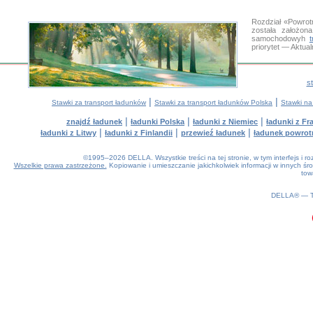
Rozdział «Powrot
została założon
samochodowyh
priorytet — Aktua
s
|
|
Stawki za transport ładunków
Stawki za transport ładunków Polska
Stawki na
|
|
|
znajdź ładunek
ładunki Polska
ładunki z Niemiec
ładunki z Fra
|
|
|
ładunki z Litwy
ładunki z Finlandii
przewieź ładunek
ładunek powrot
©1995–2026 DELLA. Wszystkie treści na tej stronie, w tym interfejs i 
Wszelkie prawa zastrzeżone.
Kopiowanie i umieszczanie jakichkolwiek informacji w innych 
tow
0.14(aws2)
100826-23:04:47
DELLA® —