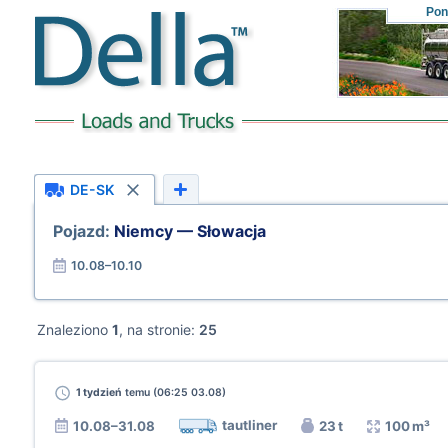
Pon
DE-SK
Pojazd:
Niemcy — Słowacja
10.08–10.10
Znaleziono
1
, na stronie:
25
1 tydzień
temu (06:25 03.08)
tautliner
10.08–31.08
23 t
100 m³