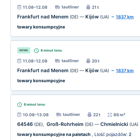
tautliner
11.08–12.08
21 t
Frankfurt nad Menem
Kijów
(DE)
—
(UA)
~
1837 km
towary konsumpcyjne
8 minut
temu
NOWA
tautliner
11.08–12.08
20 t
Frankfurt nad Menem
Kijów
(DE)
—
(UA)
~
1837 km
towary konsumpcyjne
8 minut
temu
tautliner
10.08–13.08
22 t
86 m³
64546
Groß-Rohrheim
Chmielnicki
(DE)
,
(DE)
—
(UA)
towary konsumpcyjne na paletach
, Llość pojazdów:
2