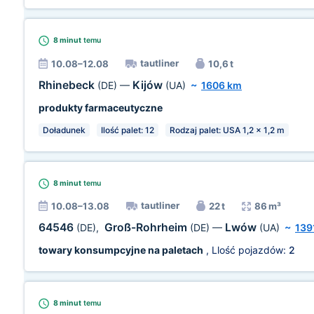
8 minut
temu
tautliner
10.08–12.08
10,6 t
Rhinebeck
Kijów
(DE)
—
(UA)
~
1606 km
produkty farmaceutyczne
Doładunek
Ilość palet: 12
Rodzaj palet: USA 1,2 x 1,2 m
8 minut
temu
tautliner
10.08–13.08
22 t
86 m³
64546
Groß-Rohrheim
Lwów
(DE)
,
(DE)
—
(UA)
~
139
towary konsumpcyjne na paletach
, Llość pojazdów:
2
8 minut
temu