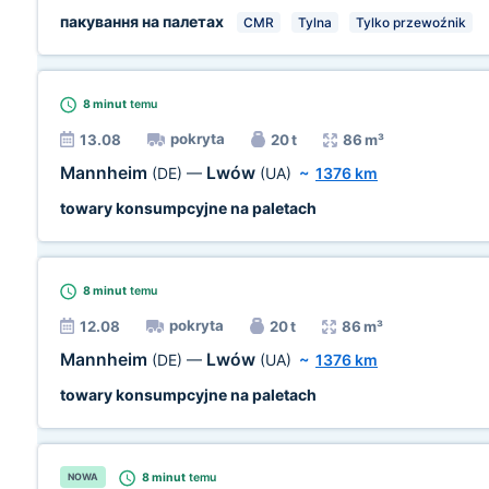
пакування на палетах
CMR
Tylna
Tylko przewoźnik
8 minut
temu
pokryta
13.08
20 t
86 m³
Mannheim
Lwów
(DE)
—
(UA)
~
1376 km
towary konsumpcyjne na paletach
8 minut
temu
pokryta
12.08
20 t
86 m³
Mannheim
Lwów
(DE)
—
(UA)
~
1376 km
towary konsumpcyjne na paletach
8 minut
temu
NOWA