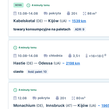
4 minuty
temu
NOWA
pokryta
13.08–14.08
20 t
86 m³
Kabelsketal
Kijów
(DE)
—
(UA)
~
1539 km
towary konsumpcyjne na paletach
ADR: 9
4 minuty
temu
0
chłodnia
10.08–14.08
3,5 t
+16+18 C
Hastie
Odessa
(DE)
—
(UA)
~
2198 km
ciasto
Ilość palet: 10
4 minuty
temu
pokryta
12.08
20 t
80 m³
Monachium
Innsbruck
Kijów
(DE)
,
(AT)
—
(UA)
~
196