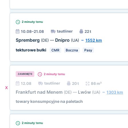
2 minuty
temu
tautliner
10.08–21.08
22 t
Spremberg
Dnipro
(DE)
—
(UA)
~
1552 km
tekturowe bułki
CMR
Boczna
Pasy
2 minuty
temu
ZAMKNIĘTE
tautliner
12.08
20 t
86 m³
X
Frankfurt nad Menem
Lwów
(DE)
—
(UA)
~
1303 km
towary konsumpcyjne na paletach
2 minuty
temu