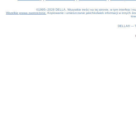
©1995–2026 DELLA. Wszystkie treści na tej stronie, w tym interfejs i 
Wszelkie prawa zastrzeżone.
Kopiowanie i umieszczanie jakichkolwiek informacji w innych 
tow
0.21(aws3)
100826-15:17:49
DELLA® —