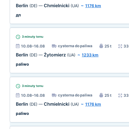
Berlin
Chmielnicki
(DE)
—
(UA)
~
1176 km
дп
3 minuty
temu
cysterna do paliwa
10.08–16.08
25 t
33
Berlin
Żytomierz
(DE)
—
(UA)
~
1233 km
paliwo
3 minuty
temu
cysterna do paliwa
10.08–16.08
25 t
33
Berlin
Chmielnicki
(DE)
—
(UA)
~
1176 km
paliwo