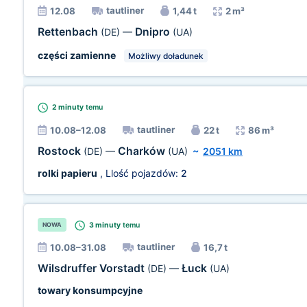
tautliner
12.08
1,44 t
2 m³
Rettenbach
Dnipro
(DE)
—
(UA)
części zamienne
Możliwy doładunek
2 minuty
temu
tautliner
10.08–12.08
22 t
86 m³
Rostock
Charków
(DE)
—
(UA)
~
2051 km
rolki papieru
, Llość pojazdów:
2
3 minuty
temu
NOWA
tautliner
10.08–31.08
16,7 t
Wilsdruffer Vorstadt
Łuck
(DE)
—
(UA)
towary konsumpcyjne