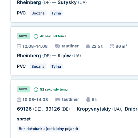
Rheinberg
Sutysky
(DE)
—
(UA)
PVC
Boczna
Tylna
46 sekund
temu
NOWA
tautliner
12.08–14.08
22,5 t
86 m³
Rheinberg
Kijów
(DE)
—
(UA)
PVC
Boczna
Tylna
52 sekundy
temu
NOWA
tautliner
10.08–14.08
5 t
69126
39126
Kropyvnytskiy
Dnip
(DE)
,
(DE)
—
(UA)
,
sprzęt
Bez doładunku (oddzielny pojazd)