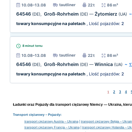
tautliner
10.08–13.08
22 t
86 m³
64546
Groß-Rohrheim
Żytomierz
(DE)
,
(DE)
—
(UA)
towary konsumpcyjne na paletach
, Llość pojazdów:
2
8 minut
temu
tautliner
10.08–13.08
22 t
86 m³
64546
Groß-Rohrheim
Winnica
(DE)
,
(DE)
—
(UA)
~
1
towary konsumpcyjne na paletach
, Llość pojazdów:
2
2
3
4
1
Ładunki oraz Pojazdy dla transport ciężarowy Niemcy — Ukraina, kieru
Transport ciężarowy
– Pojazdy:
|
transport ciężarowy Austria – Ukraina
transport ciężarowy Belgia – Ukrai
|
transport ciężarowy Francja – Ukraina
transport ciężarowy Holandia – Uk