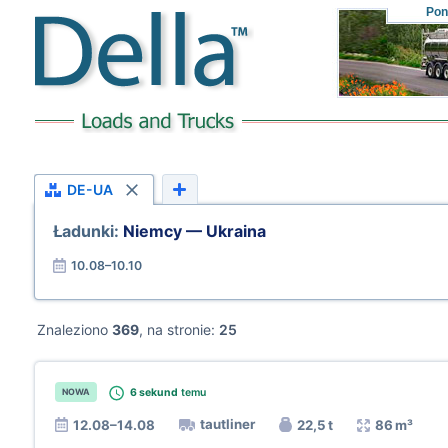
Pon
DE-UA
Ładunki:
Niemcy — Ukraina
10.08–10.10
Znaleziono
369
, na stronie:
25
6 sekund
temu
NOWA
tautliner
12.08–14.08
22,5 t
86 m³