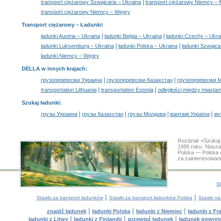
|
transport ciężarowy Szwajcaria – Ukraina
transport ciężarowy Niemcy – 
transport ciężarowy Niemcy – Węgry
Transport ciężarowy –
Ładunki
:
|
|
ładunki Austria – Ukraina
ładunki Belgia – Ukraina
ładunki Czechy – Ukra
|
|
ładunki Luksemburg – Ukraina
ładunki Polska – Ukraina
ładunki Szwajca
ładunki Niemcy – Węgry
DELLA w innych krajach
:
|
|
грузоперевозки Украина
грузоперевозки Казахстан
грузоперевозки 
|
|
transportation Lithuania
transportation Estonia
odległości między miastam
Szukaj ładunki
:
|
|
|
|
грузы Украина
грузы Казахстан
грузы Молдова
вантажі Україна
жү
Rozdział «Szukaj
1995 roku. Nasza
Polska — Polska 
za zainteresowan
s
|
|
Stawki za transport ładunków
Stawki za transport ładunków Polska
Stawki na
|
|
|
znajdź ładunek
ładunki Polska
ładunki z Niemiec
ładunki z Fra
|
|
|
ładunki z Litwy
ładunki z Finlandii
przewieź ładunek
ładunek powrot