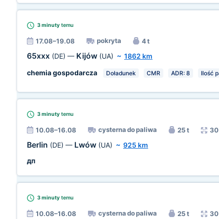
3 minuty
temu
pokryta
17.08–19.08
4 t
65xxx
Kijów
(DE)
—
(UA)
~
1862 km
chemia gospodarcza
Doładunek
CMR
ADR: 8
Ilość p
3 minuty
temu
cysterna do paliwa
10.08–16.08
25 t
30
Berlin
Lwów
(DE)
—
(UA)
~
925 km
дп
3 minuty
temu
cysterna do paliwa
10.08–16.08
25 t
30