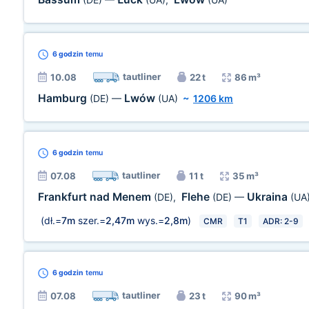
6 godzin
temu
tautliner
10.08
22 t
86 m³
Hamburg
Lwów
(DE)
—
(UA)
~
1206 km
6 godzin
temu
tautliner
07.08
11 t
35 m³
Frankfurt nad Menem
Flehe
Ukraina
(DE)
,
(DE)
—
(UA
(dł.=
7m
szer.=
2,47m
wys.=
2,8m
)
CMR
T1
ADR: 2-9
6 godzin
temu
tautliner
07.08
23 t
90 m³