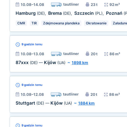
tautliner
10.08–14.08
23 t
92 m³
Hamburg
Brema
Szczecin
Poznań
(DE)
,
(DE)
,
(PL)
,
(
CMR
TIR
Zdejmowana plandeka
Okratowanie
Załadun
9 godzin
temu
tautliner
10.08–13.08
20 t
86 m³
87xxx
Kijów
(DE)
—
(UA)
~
1898 km
9 godzin
temu
tautliner
10.08–12.08
20 t
86 m³
Stuttgart
Kijów
(DE)
—
(UA)
~
1884 km
9 godzin
temu