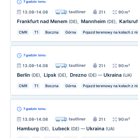
7 godzin
temu
tautliner
13.08–14.08
21 t
90 m³
Frankfurt nad Menem
Mannheim
Karlsru
(DE)
,
(DE)
,
CMR
T1
Boczna
Górna
Pojazd terenowy na kołach z ni
7 godzin
temu
tautliner
13.08–14.08
21 t
90 m³
Berlin
Lipsk
Drezno
Ukraina
(DE)
,
(DE)
,
(DE)
—
(UA)
CMR
T1
Boczna
Górna
Pojazd terenowy na kołach z ni
7 godzin
temu
tautliner
13.08–14.08
21 t
90 m³
Hamburg
Lubeck
Ukraina
(DE)
,
(DE)
—
(UA)