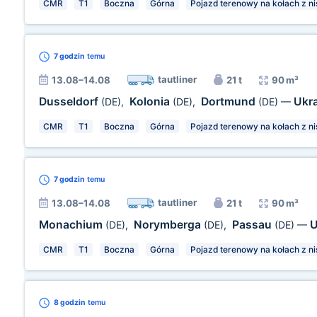
CMR
T1
Boczna
Górna
Pojazd terenowy na kołach z ni
7 godzin
temu
tautliner
13.08–14.08
21 t
90 m³
Dusseldorf
Kolonia
Dortmund
Ukr
(DE)
,
(DE)
,
(DE)
—
CMR
T1
Boczna
Górna
Pojazd terenowy na kołach z ni
7 godzin
temu
tautliner
13.08–14.08
21 t
90 m³
Monachium
Norymberga
Passau
U
(DE)
,
(DE)
,
(DE)
—
CMR
T1
Boczna
Górna
Pojazd terenowy na kołach z ni
8 godzin
temu