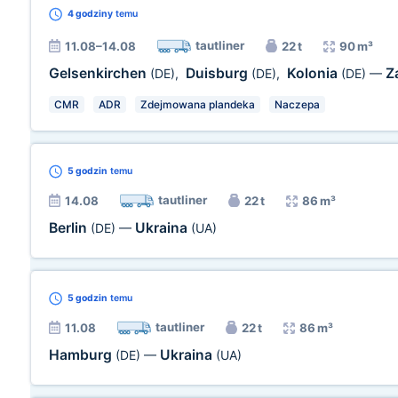
4 godziny
temu
tautliner
11.08–14.08
22 t
90 m³
Gelsenkirchen
Duisburg
Kolonia
Z
(DE)
,
(DE)
,
(DE)
—
CMR
ADR
Zdejmowana plandeka
Naczepa
5 godzin
temu
tautliner
14.08
22 t
86 m³
Berlin
Ukraina
(DE)
—
(UA)
5 godzin
temu
tautliner
11.08
22 t
86 m³
Hamburg
Ukraina
(DE)
—
(UA)