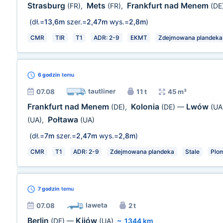
Strasburg
Mets
Frankfurt nad Menem
(FR)
,
(FR)
,
(DE
(dł.=
13,6m
szer.=
2,47m
wys.=
2,8m
)
CMR
TIR
T1
ADR: 2-9
EKMT
Zdejmowana plandeka
6 godzin
temu
tautliner
07.08
11 t
45 m³
Frankfurt nad Menem
Kolonia
Lwów
(DE)
,
(DE)
—
(UA
Połtawa
(UA)
,
(UA)
(dł.=
7m
szer.=
2,47m
wys.=
2,8m
)
CMR
T1
ADR: 2-9
Zdejmowana plandeka
Stale
Plo
7 godzin
temu
laweta
07.08
2 t
Berlin
Kijów
(DE)
—
(UA)
~
1344 km