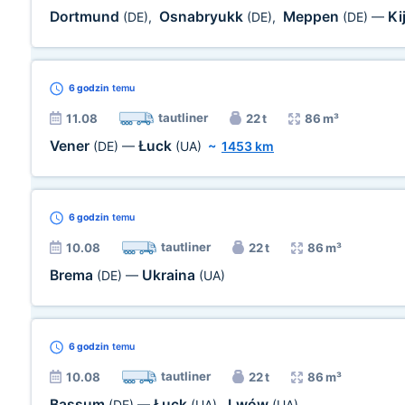
Dortmund
Osnabryukk
Meppen
Ki
(DE)
,
(DE)
,
(DE)
—
6 godzin
temu
tautliner
11.08
22 t
86 m³
Vener
Łuck
(DE)
—
(UA)
~
1453 km
6 godzin
temu
tautliner
10.08
22 t
86 m³
Brema
Ukraina
(DE)
—
(UA)
6 godzin
temu
tautliner
10.08
22 t
86 m³
Bassum
Łuck
Lwów
(DE)
—
(UA)
,
(UA)