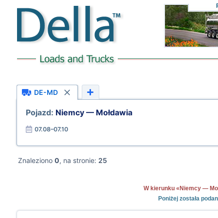
DE-MD
Pojazd:
Niemcy — Mołdawia
07.08–07.10
Znaleziono
0
, na stronie:
25
W kierunku «Niemcy — Mołda
Poniżej została poda