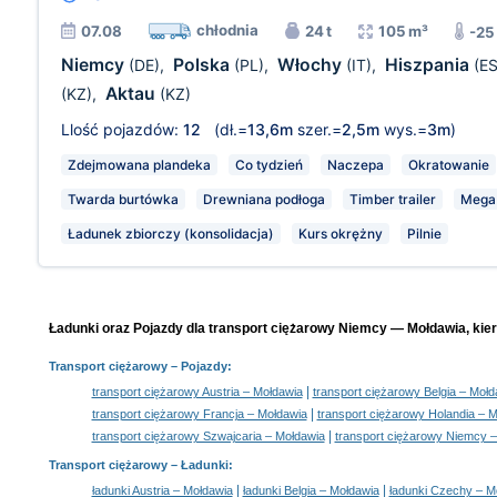
chłodnia
07.08
24 t
105 m³
-25
Niemcy
Polska
Włochy
Hiszpania
(DE)
,
(PL)
,
(IT)
,
(ES
Aktau
(KZ)
,
(KZ)
Llość pojazdów:
12
(dł.=
13,6m
szer.=
2,5m
wys.=
3m
)
Zdejmowana plandeka
Co tydzień
Naczepa
Okratowanie
Twarda burtówka
Drewniana podłoga
Timber trailer
Mega
Ładunek zbiorczy (konsolidacja)
Kurs okrężny
Pilnie
Ładunki oraz Pojazdy dla transport ciężarowy Niemcy — Mołdawia, kier
Transport ciężarowy
– Pojazdy:
|
transport ciężarowy Austria – Mołdawia
transport ciężarowy Belgia – Mołd
|
transport ciężarowy Francja – Mołdawia
transport ciężarowy Holandia – 
|
transport ciężarowy Szwajcaria – Mołdawia
transport ciężarowy Niemcy 
Transport ciężarowy –
Ładunki
:
|
|
ładunki Austria – Mołdawia
ładunki Belgia – Mołdawia
ładunki Czechy – M