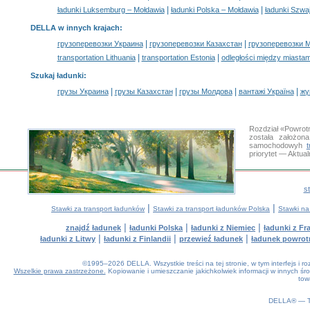
|
|
ładunki Luksemburg – Mołdawia
ładunki Polska – Mołdawia
ładunki Szwa
DELLA w innych krajach
:
|
|
грузоперевозки Украина
грузоперевозки Казахстан
грузоперевозки 
|
|
transportation Lithuania
transportation Estonia
odległości między miastam
Szukaj ładunki
:
|
|
|
|
грузы Украина
грузы Казахстан
грузы Молдова
вантажі Україна
жү
Rozdział «Powrot
została założon
samochodowyh
priorytet — Aktua
s
|
|
Stawki za transport ładunków
Stawki za transport ładunków Polska
Stawki na
|
|
|
znajdź ładunek
ładunki Polska
ładunki z Niemiec
ładunki z Fra
|
|
|
ładunki z Litwy
ładunki z Finlandii
przewieź ładunek
ładunek powrot
©1995–2026 DELLA. Wszystkie treści na tej stronie, w tym interfejs i 
Wszelkie prawa zastrzeżone.
Kopiowanie i umieszczanie jakichkolwiek informacji w innych 
tow
0.25(aws4)
070826-23:02:14
DELLA® —