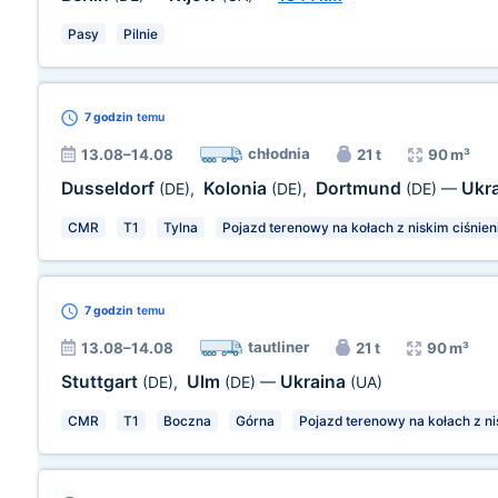
Pasy
Pilnie
7 godzin
temu
chłodnia
13.08–14.08
21 t
90 m³
Dusseldorf
Kolonia
Dortmund
Ukr
(DE)
,
(DE)
,
(DE)
—
CMR
T1
Tylna
Pojazd terenowy na kołach z niskim ciśnie
7 godzin
temu
tautliner
13.08–14.08
21 t
90 m³
Stuttgart
Ulm
Ukraina
(DE)
,
(DE)
—
(UA)
CMR
T1
Boczna
Górna
Pojazd terenowy na kołach z ni