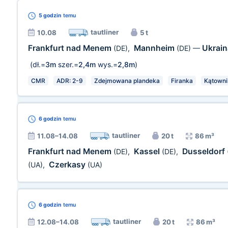
5 godzin
temu
tautliner
10.08
5 t
Frankfurt nad Menem
Mannheim
Ukrai
(DE)
,
(DE)
—
(dł.=
3m
szer.=
2,4m
wys.=
2,8m
)
CMR
ADR: 2-9
Zdejmowana plandeka
Firanka
Kątowni
6 godzin
temu
tautliner
11.08–14.08
20 t
86 m³
Frankfurt nad Menem
Kassel
Dusseldorf
(DE)
,
(DE)
,
Czerkasy
(UA)
,
(UA)
6 godzin
temu
tautliner
12.08–14.08
20 t
86 m³