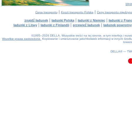
stro
|
|
Cena transportu
Koszt transportu Polska
Ceny transportu między
|
|
|
znajdź ładunek
ładunki Polska
ładunki z Niemiec
ładunki z Franc
|
|
|
ładunki z Litwy
ładunki z Finlandii
przewieź ładunek
ładunek powrotny
©1995–2026 DELLA. Wszystkie treści na tej stronie, w tym interfejs i roz
Wszelkie prawa zastrzeżone.
Kopiowanie i umieszczanie jakichkolwiek informacji w innych śro
towaro
0.09(aws2)
100826-15:00:48
DELLA® —
TW