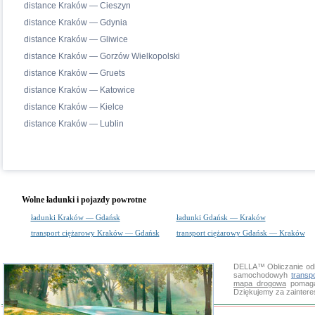
distance Kraków — Cieszyn
distance Kraków — Gdynia
distance Kraków — Gliwice
distance Kraków — Gorzów Wielkopolski
distance Kraków — Gruets
distance Kraków — Katowice
distance Kraków — Kielce
distance Kraków — Lublin
Wolne ładunki i pojazdy powrotne
ładunki Kraków — Gdańsk
ładunki Gdańsk — Kraków
transport ciężarowy Kraków — Gdańsk
transport ciężarowy Gdańsk — Kraków
DELLA™
Obliczanie od
samochodowyh
transp
mapa drogowa
pomaga 
Dziękujemy za zainter