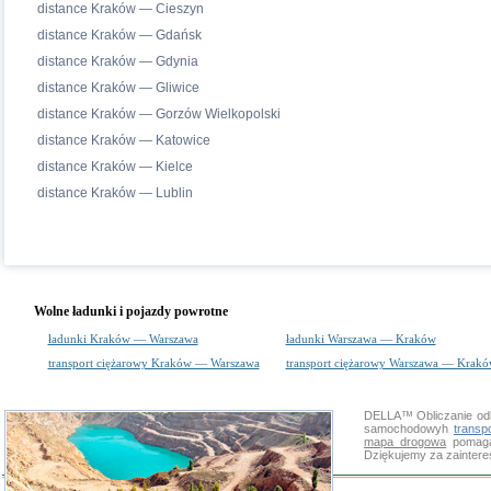
distance Kraków — Cieszyn
distance Kraków — Gdańsk
distance Kraków — Gdynia
distance Kraków — Gliwice
distance Kraków — Gorzów Wielkopolski
distance Kraków — Katowice
distance Kraków — Kielce
distance Kraków — Lublin
Wolne ładunki i pojazdy powrotne
ładunki Kraków — Warszawa
ładunki Warszawa — Kraków
transport ciężarowy Kraków — Warszawa
transport ciężarowy Warszawa — Krak
DELLA™
Obliczanie od
samochodowyh
transp
mapa drogowa
pomaga 
Dziękujemy za zainter