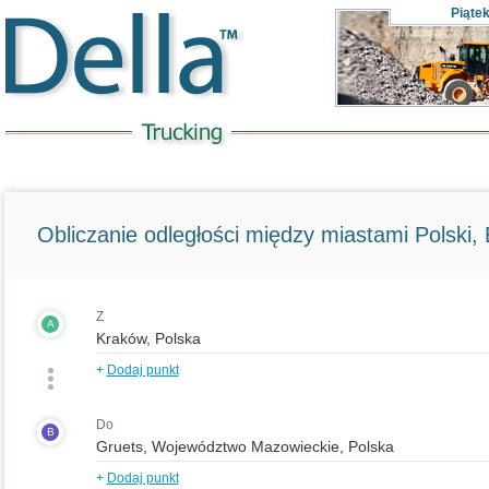
Piąte
Obliczanie odległości między miastami Polski, E
Z
A
+
Dodaj punkt
Do
B
+
Dodaj punkt