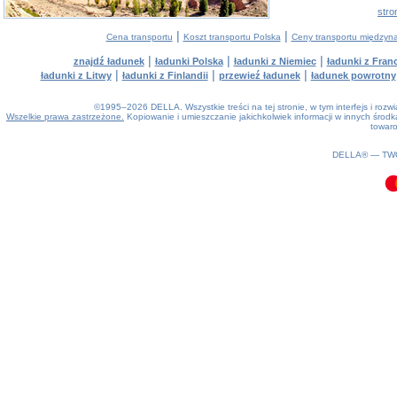
stro
|
|
Cena transportu
Koszt transportu Polska
Ceny transportu między
|
|
|
znajdź ładunek
ładunki Polska
ładunki z Niemiec
ładunki z Franc
|
|
|
ładunki z Litwy
ładunki z Finlandii
przewieź ładunek
ładunek powrotny
©1995–2026 DELLA. Wszystkie treści na tej stronie, w tym interfejs i roz
Wszelkie prawa zastrzeżone.
Kopiowanie i umieszczanie jakichkolwiek informacji w innych śro
towaro
0.12(aws4)
070826-17:54:05
DELLA® —
TW