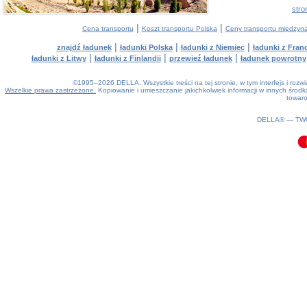
stro
|
|
Cena transportu
Koszt transportu Polska
Ceny transportu między
|
|
|
znajdź ładunek
ładunki Polska
ładunki z Niemiec
ładunki z Franc
|
|
|
ładunki z Litwy
ładunki z Finlandii
przewieź ładunek
ładunek powrotny
©1995–2026 DELLA. Wszystkie treści na tej stronie, w tym interfejs i roz
Wszelkie prawa zastrzeżone.
Kopiowanie i umieszczanie jakichkolwiek informacji w innych śro
towaro
0.09(aws2)
070826-17:56:39
DELLA® —
TW