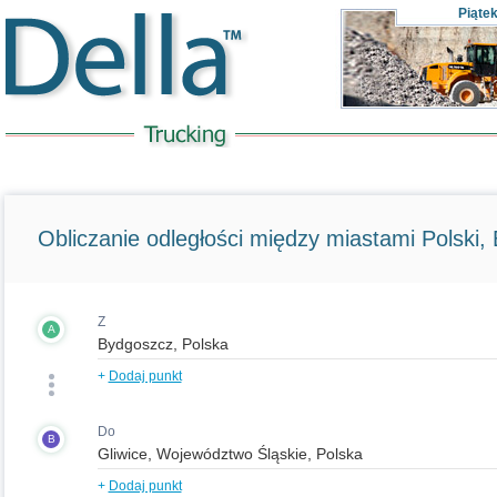
Piąte
Obliczanie odległości między miastami Polski, E
Z
A
+
Dodaj punkt
Do
B
+
Dodaj punkt