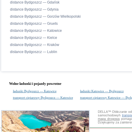
distance Bydgoszcz — Gdańsk
distance Bydgoszcz — Gdynia
distance Bydgoszcz — Gorzów Wielkopolski
distance Bydgoszcz — Gruets
distance Bydgoszcz — Katowice
distance Bydgoszcz — Kielce
distance Bydgoszcz — Kraków
distance Bydgoszcz — Lublin
Wolne ładunki i pojazdy powrotne
ładunki Bydgoszcz — Katowice
ładunki Katowice — Bydgoszcz
transport ciężarowy Bydgoszcz — Katowice
transport ciężarowy Katowice — Byd
DELLA™
Obliczanie od
samochodowyh
transp
mapa drogowa
pomaga 
Dziękujemy za zainter