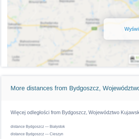
Wyświe
More distances from Bydgoszcz, Województw
Więcej odległości from Bydgoszcz, Województwo Kujawsko-
distance Bydgoszcz — Białystok
distance Bydgoszcz — Cieszyn