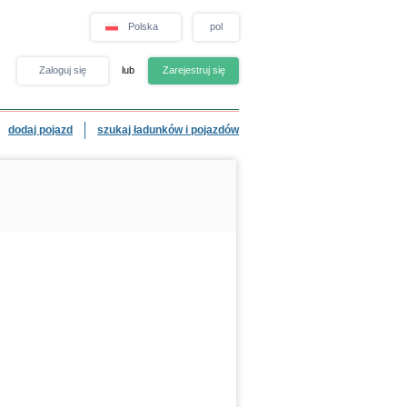
Polska
pol
Zaloguj się
lub
Zarejestruj się
dodaj pojazd
szukaj ładunków i pojazdów