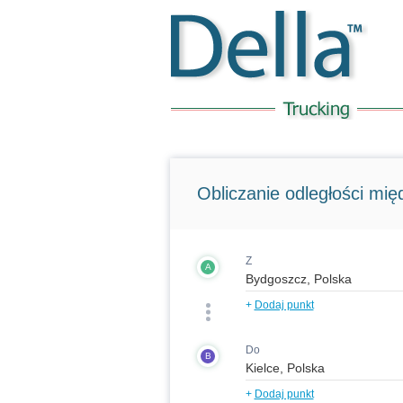
Obliczanie odległości międ
Z
A
+
Dodaj punkt
Do
B
+
Dodaj punkt