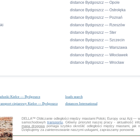
distance Bydgoszcz — Opole
distance Bydgoszcz — Ostrołęka
distance Bydgoszcz — Poznań
ki
distance Bydgoszcz — Rzeszów
distance Bydgoszcz — Ster
distance Bydgoszcz — Szczecin
distance Bydgoszcz — Warszawa
distance Bydgoszcz — Włocławek
distance Bydgoszcz — Wrocław
adunki Kielce — Bydgoszcz
loads search
ransport ciężarowy Kielce — Bydgoszcz
distances International
DELLA™
Obliczanie odległości
między miastami Polski, Europy oraz Azji — w
samochodowyh
transportu
. Główny priorytet naszej pracy - aktualność inf
mapa drogowa
pomaga szybko określić odległości między miastami, jak 
Dziękujemy za zainteresowanie naszymi usługami, zapraszamy ponownie