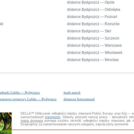
distance Bydgoszcz — Opole
distance Bydgoszcz — Ostrołęka
distance Bydgoszcz — Poznań
ki
distance Bydgoszcz — Rzeszów
distance Bydgoszcz — Ster
distance Bydgoszcz — Szczecin
distance Bydgoszcz — Warszawa
distance Bydgoszcz — Włocławek
distance Bydgoszcz — Wrocław
ładunki Lublin — Bydgoszcz
loads search
transport ciężarowy Lublin — Bydgoszcz
distances International
DELLA™
Obliczanie odległości
między miastami Polski, Europy oraz Azji — w
samochodowyh
transportu
. Główny priorytet naszej pracy - aktualność inf
mapa drogowa
pomaga szybko określić odległości między miastami, jak 
Dziękujemy za zainteresowanie naszymi usługami, zapraszamy ponownie