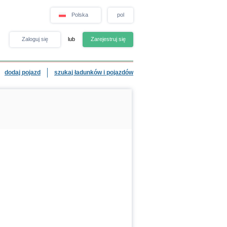
Polska
pol
Zaloguj się
lub
Zarejestruj się
dodaj pojazd
szukaj ładunków i pojazdów