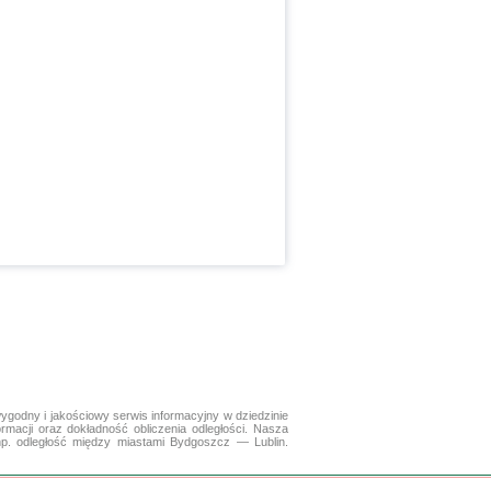
ygodny i jakościowy serwis informacyjny w dziedzinie
ormacji oraz dokładność obliczenia odległości. Nasza
np. odległość między miastami Bydgoszcz — Lublin.