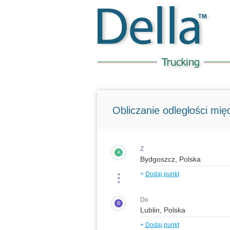
Obliczanie odległości międ
Z
A
+
Dodaj punkt
Do
B
+
Dodaj punkt