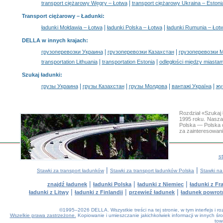
|
transport ciężarowy Węgry – Łotwa
transport ciężarowy Ukraina – Estoni
Transport ciężarowy –
Ładunki
:
|
|
ładunki Mołdawia – Łotwa
ładunki Polska – Łotwa
ładunki Rumunia – Łot
DELLA w innych krajach
:
|
|
грузоперевозки Украина
грузоперевозки Казахстан
грузоперевозки 
|
|
transportation Lithuania
transportation Estonia
odległości między miastam
Szukaj ładunki
:
|
|
|
|
грузы Украина
грузы Казахстан
грузы Молдова
вантажі Україна
жү
Rozdział «Szukaj
1995 roku. Nasza
Polska — Polska 
za zainteresowan
s
|
|
Stawki za transport ładunków
Stawki za transport ładunków Polska
Stawki na
|
|
|
znajdź ładunek
ładunki Polska
ładunki z Niemiec
ładunki z Fra
|
|
|
ładunki z Litwy
ładunki z Finlandii
przewieź ładunek
ładunek powrot
©1995–2026 DELLA. Wszystkie treści na tej stronie, w tym interfejs i 
Wszelkie prawa zastrzeżone.
Kopiowanie i umieszczanie jakichkolwiek informacji w innych 
tow