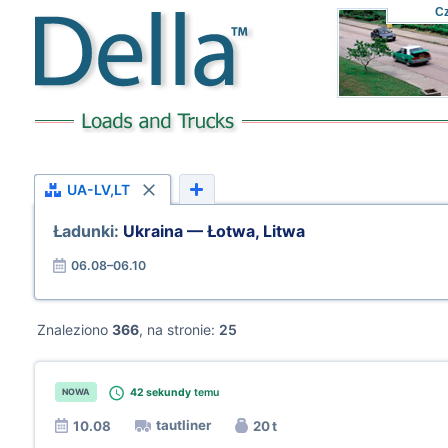
C
UA-LV,LT
Ładunki:
Ukraina — Łotwa, Litwa
06.08–06.10
Znaleziono
366
, na stronie:
25
42 sekundy
temu
NOWA
tautliner
10.08
20 t