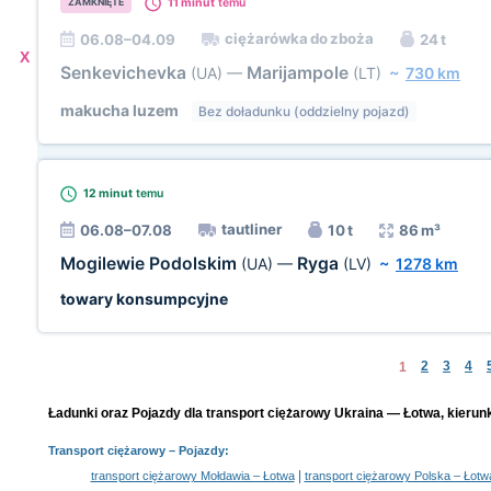
11 minut
temu
ZAMKNIĘTE
ciężarówka do zboża
06.08–04.09
24 t
X
Senkevichevka
Marijampole
(UA)
—
(LT)
~
730 km
makucha luzem
Bez doładunku (oddzielny pojazd)
12 minut
temu
tautliner
06.08–07.08
10 t
86 m³
Mogilewie Podolskim
Ryga
(UA)
—
(LV)
~
1278 km
towary konsumpcyjne
2
3
4
1
Ładunki oraz Pojazdy dla transport ciężarowy Ukraina — Łotwa, kierunk
Transport ciężarowy
– Pojazdy:
|
transport ciężarowy Mołdawia – Łotwa
transport ciężarowy Polska – Łotw