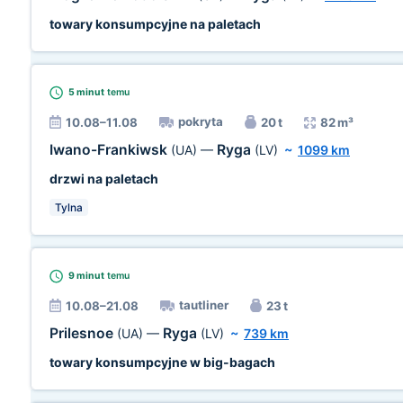
towary konsumpcyjne na paletach
5 minut
temu
pokryta
10.08–11.08
20 t
82 m³
Iwano-Frankiwsk
Ryga
(UA)
—
(LV)
~
1099 km
drzwi na paletach
Tylna
9 minut
temu
tautliner
10.08–21.08
23 t
Prilesnoe
Ryga
(UA)
—
(LV)
~
739 km
towary konsumpcyjne w big-bagach