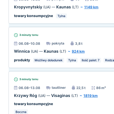
Kropyvnytskiy
Kaunas
(UA)
—
(LT)
~
1149 km
towary konsumpcyjne
Tylna
3 minuty
temu
pokryta
06.08–10.08
3,8 t
Winnica
Kaunas
(UA)
—
(LT)
~
924 km
produkty
Możliwy doładunek
Tylna
Ilość palet: 7
Rodzaj
3 minuty
temu
tautliner
06.08–13.08
22,5 t
86 m³
Krzywy Róg
Visaginas
(UA)
—
(LT)
~
1819 km
towary konsumpcyjne
Boczna