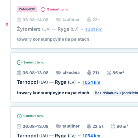
9 minut
temu
ZAMKNIĘTE
tautliner
06.08–14.08
23 t
X
Żytomierz
Ryga
(UA)
—
(LV)
~
1031 km
towary konsumpcyjne na paletach
9 minut
temu
chłodnia
06.08–13.08
21 t
86 m³
Tarnopol
Ryga
(UA)
—
(LV)
~
1054 km
towary konsumpcyjne na paletach
Bez doładunku (oddzieln
9 minut
temu
tautliner
06.08–13.08
22,5 t
86 m³
Tarnopol
Ryga
(UA)
—
(LV)
~
1054 km