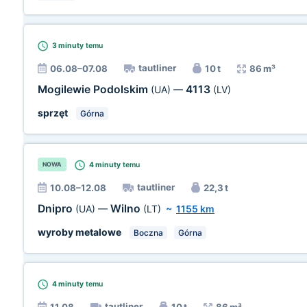
3 minuty
temu
tautliner
06.08–07.08
10 t
86 m³
Mogilewie Podolskim
4113
(UA)
—
(LV)
sprzęt
Górna
4 minuty
temu
NOWA
tautliner
10.08–12.08
22,3 t
Dnipro
Wilno
(UA)
—
(LT)
~
1155 km
wyroby metalowe
Boczna
Górna
4 minuty
temu
tautliner