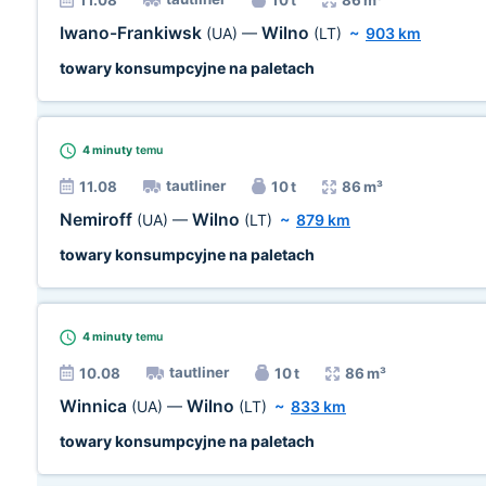
11.08
10 t
86 m³
Iwano-Frankiwsk
Wilno
(UA)
—
(LT)
~
903 km
towary konsumpcyjne na paletach
4 minuty
temu
tautliner
11.08
10 t
86 m³
Nemiroff
Wilno
(UA)
—
(LT)
~
879 km
towary konsumpcyjne na paletach
4 minuty
temu
tautliner
10.08
10 t
86 m³
Winnica
Wilno
(UA)
—
(LT)
~
833 km
towary konsumpcyjne na paletach