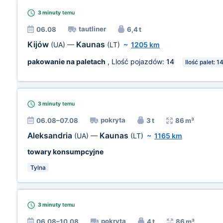
3 minuty
temu
tautliner
06.08
6,4 t
Kijów
Kaunas
(UA)
—
(LT)
~
1205 km
pakowanie na paletach
, Llość pojazdów:
14
Ilość palet: 1
3 minuty
temu
pokryta
06.08–07.08
3 t
86 m³
Aleksandria
Kaunas
(UA)
—
(LT)
~
1165 km
towary konsumpcyjne
Tylna
3 minuty
temu
pokryta
06.08–10.08
4 t
86 m³