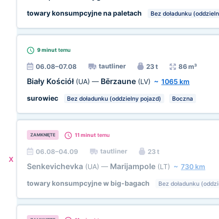
towary konsumpcyjne na paletach
Bez doładunku (oddzieln
9 minut
temu
tautliner
06.08–07.08
23 t
86 m³
Biały Kościół
Bērzaune
(UA)
—
(LV)
~
1065 km
surowiec
Bez doładunku (oddzielny pojazd)
Boczna
11 minut
temu
ZAMKNIĘTE
tautliner
06.08–04.09
23 t
X
Senkevichevka
Marijampole
(UA)
—
(LT)
~
730 km
towary konsumpcyjne w big-bagach
Bez doładunku (oddzi