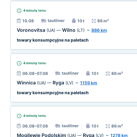
4 minuty
temu
tautliner
10.08
10 t
86 m³
Voronovitsa
Wilno
(UA)
—
(LT)
~
886 km
towary konsumpcyjne na paletach
4 minuty
temu
tautliner
06.08–07.08
10 t
86 m³
Winnica
Ryga
(UA)
—
(LV)
~
1159 km
towary konsumpcyjne na paletach
4 minuty
temu
tautliner
06.08–07.08
10 t
86 m³
Mogilewie Podolskim
Ryga
(UA)
—
(LV)
~
1278 km