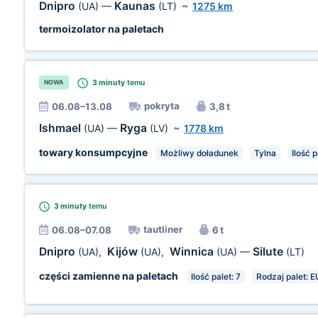
Dnipro
Kaunas
(UA)
—
(LT)
~
1275 km
termoizolator na paletach
3 minuty
temu
NOWA
pokryta
06.08–13.08
3,8 t
Ishmael
Ryga
(UA)
—
(LV)
~
1778 km
towary konsumpcyjne
Możliwy doładunek
Tylna
Ilość p
3 minuty
temu
tautliner
06.08–07.08
6 t
Dnipro
Kijów
Winnica
Silute
(UA)
,
(UA)
,
(UA)
—
(LT)
części zamienne na paletach
Ilość palet: 7
Rodzaj palet: E